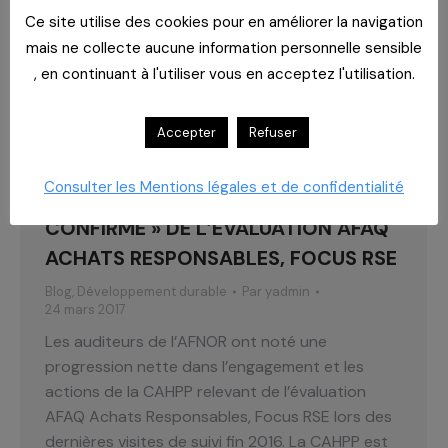
fonctionnement par rapport aux observations
Ce site utilise des cookies pour en améliorer la navigation
de nos adhérents, pour performer nos avancées
mais ne collecte aucune information personnelle sensible
et être au plus près de vos préoccupations.
, en continuant à l'utiliser vous en acceptez l'utilisation.
Nous savons…
Lire la suite
En Bref 62, en direct
de la CAHPP et de ses adhérents
Accepter
Refuser
Consulter les Mentions légales et de confidentialité
LA CAHPP ATTEINT LE NIVEAU «
CONFIRMÉ » DE L’ÉVALUATION AFAQ
ACHATS RESPONSABLES, FOCUS RSE
Blog
,
Développement durable
Par
yadmin
24 mars 2017
Les auditeurs de l’AFNOR ont noté une
progression nette dans l’engagement et les
actions de la CAHPP relevant de l’évaluation
AFAQ Achats Responsables, Focus RSE lors des
dernières visites de suivi fin 2016. La CAHPP est