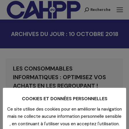
Recherche
Recherche
:
ARCHIVES DU JOUR :
10 OCTOBRE 2018
Vous êtes ici :
LES CONSOMMABLES
INFORMATIQUES : OPTIMISEZ VOS
ACHATS EN LES REGROUPANT !
Blog
,
Marchés Médicaux
Par
yadmin
10 octobre 2018
COOKIES ET DONNÉES PERSONNELLES
Marché d’engagement des consommables
Ce site utilise des cookies pour en améliorer la navigation
informatiques Savez-vous si vos volumes
mais ne collecte aucune information personnelle sensible
d’achat suffisent à négocier les meilleurs prix sur
, en continuant à l'utiliser vous en acceptez l'utilisation.
les cartouches et toners ? CAHPP Economat