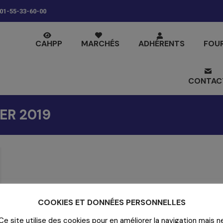
01-55-33-60-00
CAHPP
MARCHÉS
ADHÉRENTS
FOU
CONTAC
IER 2019
COOKIES ET DONNÉES PERSONNELLES
Ce site utilise des cookies pour en améliorer la navigation mais n