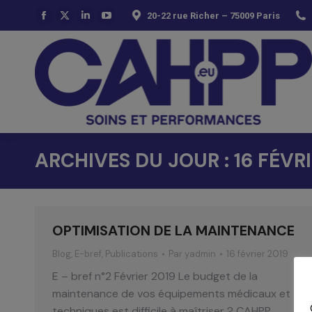
20-22 rue Richer – 75009 Paris
La
La
La
La
page
page
page
page
Facebook
X
LinkedIn
YouTube
s'ouvre
s'ouvre
s'ouvre
s'ouvre
dans
dans
dans
dans
une
une
une
une
nouvelle
nouvelle
nouvelle
nouvelle
fenêtre
fenêtre
fenêtre
fenêtre
ARCHIVES DU JOUR :
16 FÉVR
OPTIMISATION DE LA MAINTENANCE
Blog
,
E-bref
,
Publications
Par
yadmin
16 février 2019
E – bref n°2 Février 2019 Le budget de la
maintenance de vos équipements médicaux et
techniques est difficile à maîtriser ? CAHPP