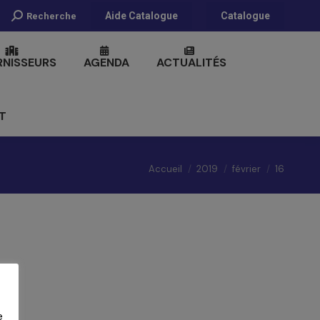
Recherche
Aide Catalogue
Catalogue
Recherche
:
RNISSEURS
AGENDA
ACTUALITÉS
T
Vous êtes ici :
Accueil
2019
février
16
e