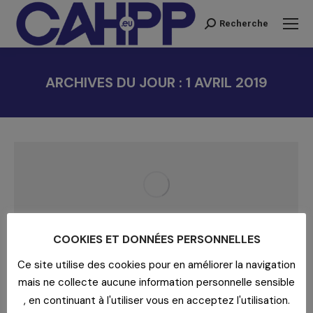
Recherche
Recherche
:
ARCHIVES DU JOUR :
1 AVRIL 2019
Vous êtes ici :
COOKIES ET DONNÉES PERSONNELLES
EQUIPEMENT : INNOVATIONS ET
Ce site utilise des cookies pour en améliorer la navigation
NOUVEAUX RÉFÉRENCEMENTS
mais ne collecte aucune information personnelle sensible
Actualités
,
Blog
,
En bref
Par
yadmin
1 avril 2019
, en continuant à l'utiliser vous en acceptez l'utilisation.