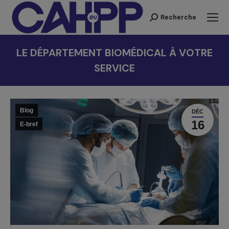
Recherche
Recherche
:
LE DÉPARTEMENT BIOMÉDICAL À VOTRE
SERVICE
Vous êtes ici :
Blog
DÉC
16
E-bref