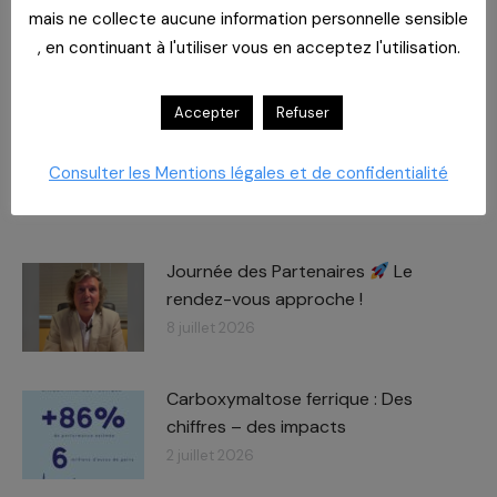
Nous contacter :
mais ne collecte aucune information personnelle sensible
Département Biomédical
, en continuant à l'utiliser vous en acceptez l'utilisation.
01 55 33 60 83
Accepter
Refuser
contact-bio@cahpp.fr
Consulter les Mentions légales et de confidentialité
RELATED POSTS
Journée des Partenaires
Le
rendez-vous approche !
8 juillet 2026
Carboxymaltose ferrique : Des
chiffres – des impacts​
2 juillet 2026