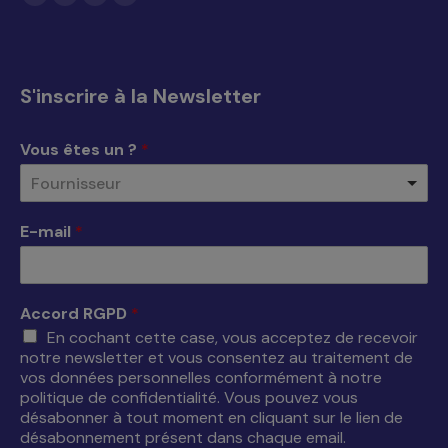
La
La
La
La
page
page
page
page
Facebook
X
YouTube
LinkedIn
s'ouvre
s'ouvre
s'ouvre
s'ouvre
S'inscrire à la Newsletter
dans
dans
dans
dans
une
une
une
une
Vous êtes un ?
*
nouvelle
nouvelle
nouvelle
nouvelle
Fournisseur
fenêtre
fenêtre
fenêtre
fenêtre
E-mail
*
Accord RGPD
*
En cochant cette case, vous acceptez de recevoir
notre newsletter et vous consentez au traitement de
vos données personnelles conformément à notre
politique de confidentialité. Vous pouvez vous
désabonner à tout moment en cliquant sur le lien de
désabonnement présent dans chaque email.