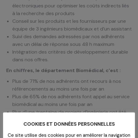
électroniques pour optimiser les coûts indirects liés
à la recherche des produits
Conseil sur les produits et les fournisseurs par une
équipe de 3 ingénieurs biomédicaux et d’un assistant
Suivi des demandes adressées par nos adhérents
avec un délai de réponse sous 48 h maximum
Intégration des critères de développement durable
dans nos offres.
En chiffres, le département Biomédical, c’est :
Plus de 71% de nos adhérents ont recours à nos
référencements au moins une fois par an
Plus de 65% de nos adhérents font appel au service
biomédical au moins une fois par an
Plus d’une trentaine de projets d’ingénierie ont été
réalisés pour des cliniques chirurgicales, des EHPAD,
COOKIES ET DONNÉES PERSONNELLES
des établissements soins de suite.
Ce site utilise des cookies pour en améliorer la navigation