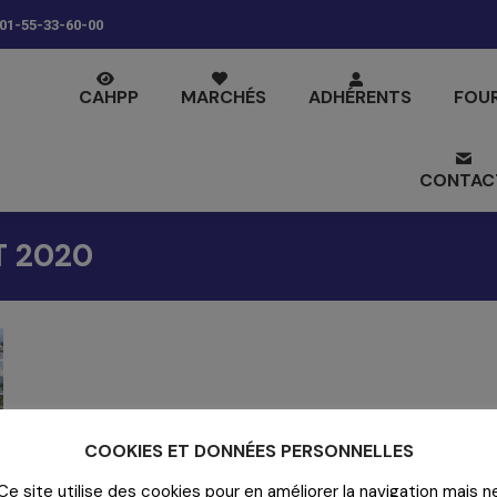
01-55-33-60-00
CAHPP
MARCHÉS
ADHÉRENTS
FOU
CONTAC
T 2020
COOKIES ET DONNÉES PERSONNELLES
Ce site utilise des cookies pour en améliorer la navigation mais n