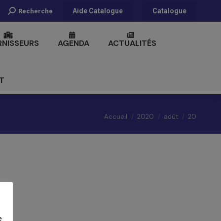
Recherche
Aide Catalogue
Catalogue
Recherche
:
RNISSEURS
AGENDA
ACTUALITÉS
T
Vous êtes ici :
Accueil
2020
août
20
e