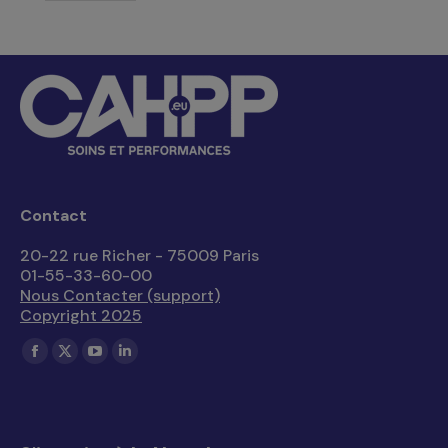
Contact
20-22 rue Richer - 75009 Paris
01-55-33-60-00
Nous Contacter (support)
Copyright 2025
Trouvez nous sur :
La
La
La
La
page
page
page
page
Facebook
X
YouTube
LinkedIn
s'ouvre
s'ouvre
s'ouvre
s'ouvre