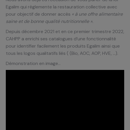
Egalim qui réglemente la restauration collective avec
pour objectif de donner accès
« à une offre alimentaire
saine et de bonne qualité nutritionnelle ».
Depuis décembre 2021 et en ce premier trimestre 2022,
CAHPP a enrichi ses catalogues d’une fonctionnalité
pour identifier facilement les produits Egalim ainsi que
tous les logos qualitatifs liés ( (Bio, AOC, AOP, HVE, …).
Démonstration en image…