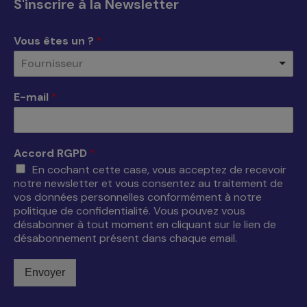
S'inscrire à la Newsletter
dans
dans
dans
dans
une
une
une
une
Vous êtes un ?
*
nouvelle
nouvelle
nouvelle
nouvelle
Fournisseur
fenêtre
fenêtre
fenêtre
fenêtre
E-mail
*
Accord RGPD
*
En cochant cette case, vous acceptez de recevoir
notre newsletter et vous consentez au traitement de
vos données personnelles conformément à notre
politique de confidentialité. Vous pouvez vous
désabonner à tout moment en cliquant sur le lien de
désabonnement présent dans chaque email.
Envoyer