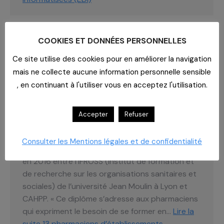
COOKIES ET DONNÉES PERSONNELLES
13 PHARMACIENS D’ÉTABLISSEMENTS
PARTENAIRES DE CAHPP
Ce site utilise des cookies pour en améliorer la navigation
NOUVELLEMENT DIPLÔMÉS
mais ne collecte aucune information personnelle sensible
, en continuant à l'utiliser vous en acceptez l'utilisation.
Actualités
,
Blog
,
Formations
,
Les services
,
Séminaires
,
Votre CAHPP
Par
yadmin
12 août 2022
Accepter
Refuser
Richard Audigier, Responsable Séminaires et
Formations CAHPP Le Diplôme Universitaire de
Consulter les Mentions légales et de confidentialité
pharmacien manager est né d’une collaboration
en 2016 entre l’IFROSS (Institut de formation et
de recherche sur les organisations sanitaires et
sociales) de l’université Jean Moulin à Lyon et
CAHPP. « Ce diplôme s’adresse aux pharmaciens
qui expriment le besoin de se former en…
Lire la
suite
13 pharmaciens d’établissements