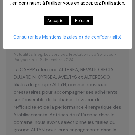
, en continuant à l'utiliser vous en acceptez l'utilisation.
Accepter
Refuser
Consulter les Mentions légales et de confidentialité
PARTENARIAT CAHPP – ALTYN
Actualités
,
Blog
,
Les services
,
Prestations de Services
Par
yadmin
16 décembre 2024
La CAHPP référence ALTEREA, REVALIO, BECIA,
DUJARDIN, CYRISEA, AVELTYS et ALTERESCO,
filiales du groupe ALTYN, comme nouveaux
prestataires pour accompagner ses adhérents
sur l’ensemble de la chaîne de valeur de
l’efficacité et de la performance énergétique des
établissements. Actrices de référence dans le
domaine, nous avons sélectionné les filiales du
groupe ALTYN pour leurs engagements dans le