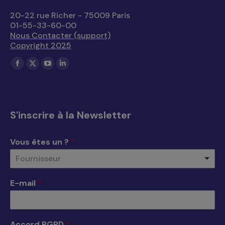
20-22 rue Richer - 75009 Paris
01-55-33-60-00
Nous Contacter (support)
Copyright 2025
Trouvez nous sur :
La
La
La
La
page
page
page
page
Facebook
X
YouTube
LinkedIn
s'ouvre
s'ouvre
s'ouvre
s'ouvre
S'inscrire à la Newsletter
dans
dans
dans
dans
une
une
une
une
Vous êtes un ?
*
nouvelle
nouvelle
nouvelle
nouvelle
Fournisseur
fenêtre
fenêtre
fenêtre
fenêtre
E-mail
*
Accord RGPD
*