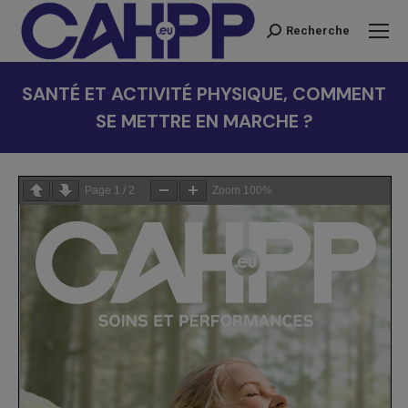
Recherche
Recherche
:
SANTÉ ET ACTIVITÉ PHYSIQUE, COMMENT
SE METTRE EN MARCHE ?
Vous êtes ici :
Page
1
/
2
Zoom
100%