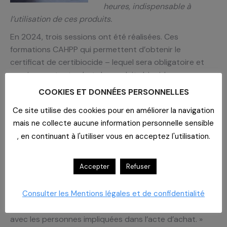
heures, indispensable à
l’utilisation de ces produits.
En 2024, trois sessions ont été réalisées. Ces
formations CAHPP qui permettent d’obtenir le
certificat de certibiocide – lequel sera obligatoire et
requis pour tout achat de produits biocides.
COOKIES ET DONNÉES PERSONNELLES
partir de 2026 – sont limitées à 30 participants et
facturées 135 euros. La certibiocide vise à faire évoluer
Ce site utilise des cookies pour en améliorer la navigation
le nettoyage des espaces de soins pour que
mais ne collecte aucune information personnelle sensible
l’exposition des professionnels et la préservation de la
, en continuant à l'utiliser vous en acceptez l'utilisation.
planète soient assurées. « Cette formation fournit aux
utilisateurs de biocides toutes les informations
Accepter
Refuser
nécessaires à l’utilisation raisonnée de ces produits »,
indique Ouri Traoré, acheteuse restauration et
économat chez CAHPP. « Cependant, en interne, il
Consulter les Mentions légales et de confidentialité
incombe ensuite à la personne formée de communiquer
avec les personnes impliquées dans l’acte d’achat. »