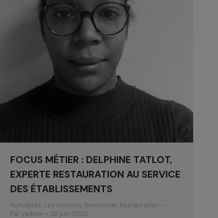
FOCUS MÉTIER : DELPHINE TATLOT,
EXPERTE RESTAURATION AU SERVICE
DES ÉTABLISSEMENTS
Actualités
,
Les services
,
Newsletter
,
Restauration
Par
yadmin
26 juin 2026