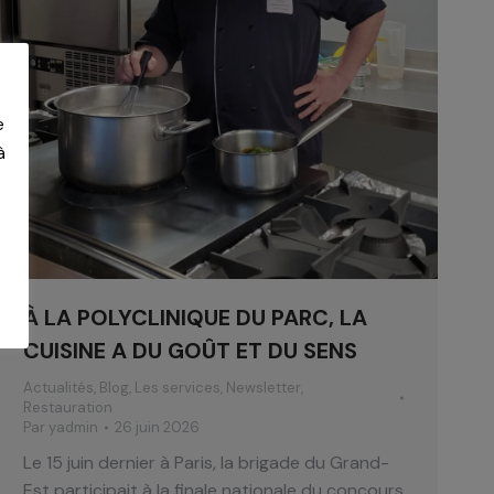
e
à
À LA POLYCLINIQUE DU PARC, LA
CUISINE A DU GOÛT ET DU SENS
Actualités
,
Blog
,
Les services
,
Newsletter
,
Restauration
Par
yadmin
26 juin 2026
Le 15 juin dernier à Paris, la brigade du Grand-
Est participait à la finale nationale du concours