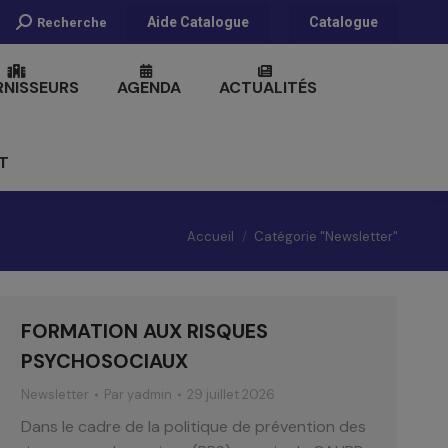
Recherche
Aide Catalogue
Catalogue
Recherche
:
RNISSEURS
AGENDA
ACTUALITÉS
T
Vous êtes ici :
Accueil
Catégorie "Newsletter"
FORMATION AUX RISQUES
PSYCHOSOCIAUX
Newsletter
Par
yadmin
29 juillet 2026
Dans le cadre de la politique de prévention des