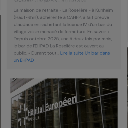
Newsletter
Par
yadmin
29 juillet 2026
La maison de retraite « La Roselière » à Kunheim
(Haut-Rhin), adhérente à CAHPP, a fait preuve
d’audace en rachetant la licence IV d’un bar du
village voisin menacé de fermeture. En savoir +
Depuis octobre 2025, une à deux fois par mois,
le bar de l’EHPAD La Roselière est ouvert au
public. « Durant tout…
Lire la suite
Un bar dans
un EHPAD