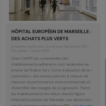
HÔPITAL EUROPÉEN DE MARSEILLE :
DES ACHATS PLUS VERTS
Actualités
,
indice vert
,
Les services
,
Newsletter
,
RSE
Par
yadmin
26 juin 2026
Chez CAHPP, les commandes des
établissements adhérents sont analysées au
prisme de l’Indice Vert. Cette évaluation de la «
coloration » des achats permet à chacun de
mesurer sa performance environnementale et
d’identifier des marges de progression.. Parmi
les établissements les mieux classés figure
l’Hôpital Européen de Marseille, une distinction
qui récompense une politique RSE…
Lire la suite