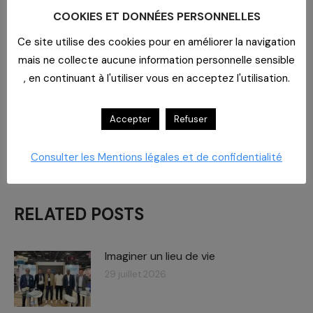
Une maternité et un partenaire présenteront leurs
COOKIES ET DONNÉES PERSONNELLES
actions conjointes en faveur d’une maternité
Ce site utilise des cookies pour en améliorer la navigation
écoresponsable. Un partage d’expérience à ne pas
mais ne collecte aucune information personnelle sensible
manquer. Le point règlementaire sera aussi proposé à
, en continuant à l'utiliser vous en acceptez l'utilisation.
cette occasion.
Pensez à vous inscrire :
Accepter
Refuser
https://events.teams.microsoft.com/event/951557db-
478a-460c-af2d-e43dd2270e44@42b817e4-56cd-
Consulter les Mentions légales et de confidentialité
4f1c-b8f4-ac9feb4a69e
RELATED POSTS
Imaginer un lieu de vie
29 juillet 2026