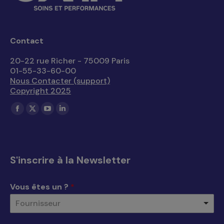
Contact
20-22 rue Richer - 75009 Paris
01-55-33-60-00
Nous Contacter (support)
Copyright 2025
Trouvez nous sur :
La
La
La
La
page
page
page
page
Facebook
X
YouTube
LinkedIn
s'ouvre
s'ouvre
s'ouvre
s'ouvre
S'inscrire à la Newsletter
dans
dans
dans
dans
une
une
une
une
Vous êtes un ?
*
nouvelle
nouvelle
nouvelle
nouvelle
Fournisseur
fenêtre
fenêtre
fenêtre
fenêtre