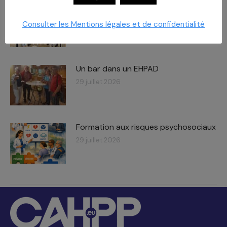
Imaginer un lieu de vie
Consulter les Mentions légales et de confidentialité
29 juillet 2026
Un bar dans un EHPAD
29 juillet 2026
Formation aux risques psychosociaux
29 juillet 2026