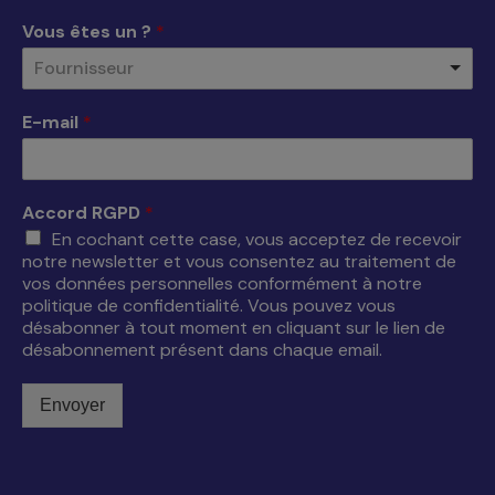
une
une
une
une
Vous êtes un ?
*
nouvelle
nouvelle
nouvelle
nouvelle
Fournisseur
fenêtre
fenêtre
fenêtre
fenêtre
E-mail
*
Accord RGPD
*
En cochant cette case, vous acceptez de recevoir
notre newsletter et vous consentez au traitement de
vos données personnelles conformément à notre
politique de confidentialité. Vous pouvez vous
désabonner à tout moment en cliquant sur le lien de
désabonnement présent dans chaque email.
Envoyer