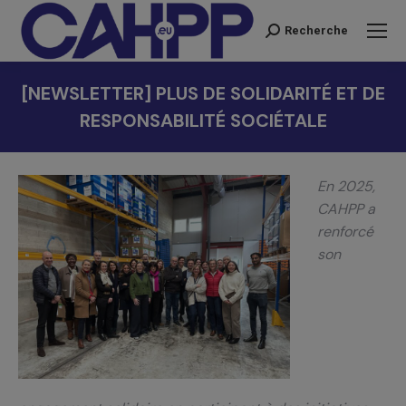
Recherche
Recherche
:
[NEWSLETTER] PLUS DE SOLIDARITÉ ET DE
RESPONSABILITÉ SOCIÉTALE
Vous êtes ici :
En 2025,
CAHPP a
renforcé
son