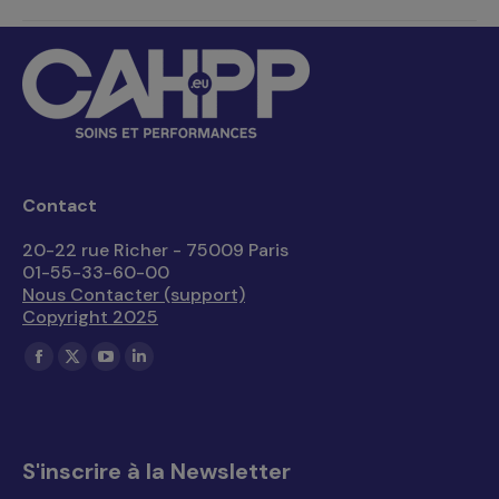
Contact
20-22 rue Richer - 75009 Paris
01-55-33-60-00
Nous Contacter (support)
Copyright 2025
Trouvez nous sur :
La
La
La
La
page
page
page
page
Facebook
X
YouTube
LinkedIn
s'ouvre
s'ouvre
s'ouvre
s'ouvre
S'inscrire à la Newsletter
dans
dans
dans
dans