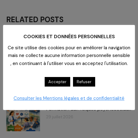
RELATED POSTS
COOKIES ET DONNÉES PERSONNELLES
Imaginer un lieu de vie
29 juillet 2026
Ce site utilise des cookies pour en améliorer la navigation
mais ne collecte aucune information personnelle sensible
, en continuant à l'utiliser vous en acceptez l'utilisation.
Un bar dans un EHPAD
29 juillet 2026
Accepter
Refuser
Consulter les Mentions légales et de confidentialité
Formation aux risques psychosociaux
29 juillet 2026