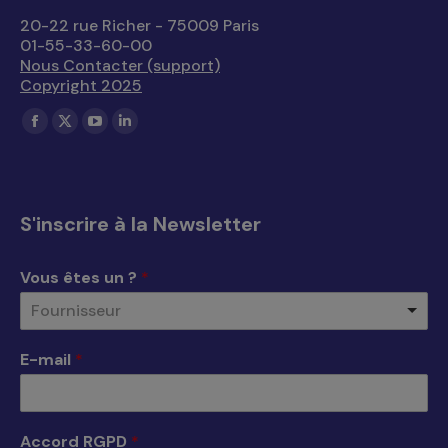
20-22 rue Richer - 75009 Paris
01-55-33-60-00
Nous Contacter (support)
Copyright 2025
Trouvez nous sur :
La
La
La
La
page
page
page
page
Facebook
X
YouTube
LinkedIn
s'ouvre
s'ouvre
s'ouvre
s'ouvre
S'inscrire à la Newsletter
dans
dans
dans
dans
une
une
une
une
Vous êtes un ?
*
nouvelle
nouvelle
nouvelle
nouvelle
Fournisseur
fenêtre
fenêtre
fenêtre
fenêtre
E-mail
*
Accord RGPD
*