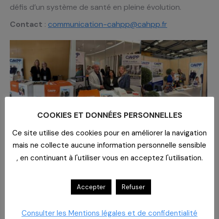
défis d’un système de santé en pleine évolution.
Contact
:
communication-cahpp@cahpp.fr
COOKIES ET DONNÉES PERSONNELLES
Ce site utilise des cookies pour en améliorer la navigation
RELATED POSTS
mais ne collecte aucune information personnelle sensible
, en continuant à l'utiliser vous en acceptez l'utilisation.
Imaginer un lieu de vie
29 juillet 2026
Accepter
Refuser
Consulter les Mentions légales et de confidentialité