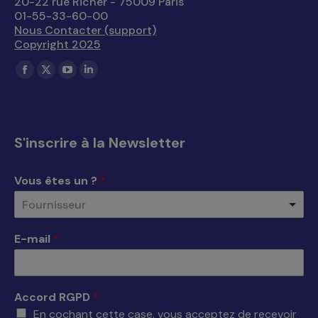
20-22 rue Richer - 75009 Paris
01-55-33-60-00
Nous Contacter (support)
Copyright 2025
Trouvez nous sur :
La
La
La
La
page
page
page
page
Facebook
X
YouTube
LinkedIn
s'ouvre
s'ouvre
s'ouvre
s'ouvre
S'inscrire à la Newsletter
dans
dans
dans
dans
une
une
une
une
Vous êtes un ?
*
nouvelle
nouvelle
nouvelle
nouvelle
Fournisseur
fenêtre
fenêtre
fenêtre
fenêtre
E-mail
*
Accord RGPD
*
En cochant cette case, vous acceptez de recevoir