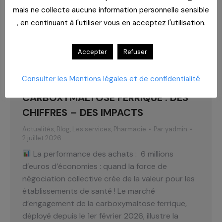
mais ne collecte aucune information personnelle sensible
, en continuant à l'utiliser vous en acceptez l'utilisation.
Accepter
Refuser
Consulter les Mentions légales et de confidentialité
CARBOXYMALTOSE FERRIQUE : DES
CHIFFRES – DES IMPACTS​
Actualités
,
Blog
,
Les services
,
Pharmacie
Par
yadmin
2 juillet 2026
La performance des achats : ​ 6 millions
d’euros d’économies : quand la force de
négociation collective crée de la valeur pour les
établissements de santé !​ Le marché
d’engagement de la carboxymaltose ferrique,
déployé depuis le 1er février 2026, illustre la