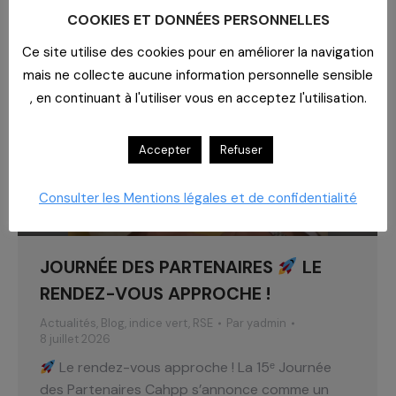
COOKIES ET DONNÉES PERSONNELLES
Ce site utilise des cookies pour en améliorer la navigation
mais ne collecte aucune information personnelle sensible
, en continuant à l'utiliser vous en acceptez l'utilisation.
Accepter
Refuser
Consulter les Mentions légales et de confidentialité
JOURNÉE DES PARTENAIRES
LE
RENDEZ-VOUS APPROCHE !
Actualités
,
Blog
,
indice vert
,
RSE
Par
yadmin
8 juillet 2026
Le rendez-vous approche ! La 15ᵉ Journée
des Partenaires Cahpp s’annonce comme un