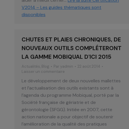
aider à mieux cerner…
Lire la suite
Certification
V2014 – Les guides thématiques sont
disponibles
CHUTES ET PLAIES CHRONIQUES, DE
NOUVEAUX OUTILS COMPLÉTERONT
LA GAMME MOBIQUAL D'ICI 2015
Actualités
,
Blog
Par
yadmin
22 août 2014
Laisser un commentaire
Le développement de deux nouvelles mallettes
et l’actualisation des outils existants sont à
l’agenda du programme Mobiqual, porté par la
Société française de gériatrie et de
gérontologie (SFGG). Initiée en 2007, cette
action nationale a pour objectif de soutenir
l’amélioration de la qualité des pratiques