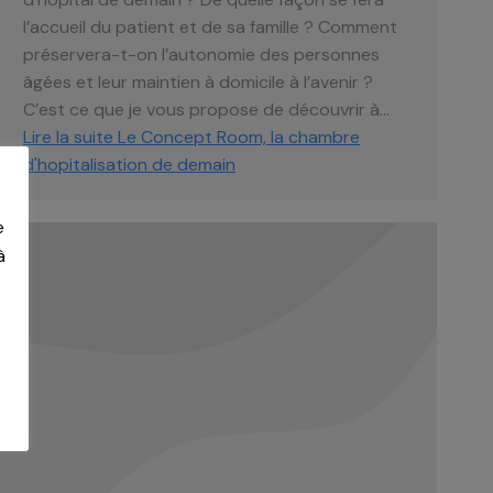
l’accueil du patient et de sa famille ? Comment
préservera-t-on l’autonomie des personnes
âgées et leur maintien à domicile à l’avenir ?
C’est ce que je vous propose de découvrir à…
Lire la suite
Le Concept Room, la chambre
d'hopitalisation de demain
e
à