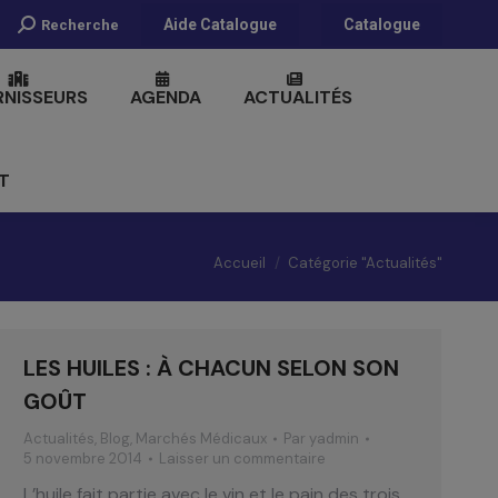
Recherche
Aide Catalogue
Catalogue
Recherche
:
RNISSEURS
AGENDA
ACTUALITÉS
T
Vous êtes ici :
Accueil
Catégorie "Actualités"
LES HUILES : À CHACUN SELON SON
GOÛT
Actualités
,
Blog
,
Marchés Médicaux
Par
yadmin
5 novembre 2014
Laisser un commentaire
L’huile fait partie avec le vin et le pain des trois