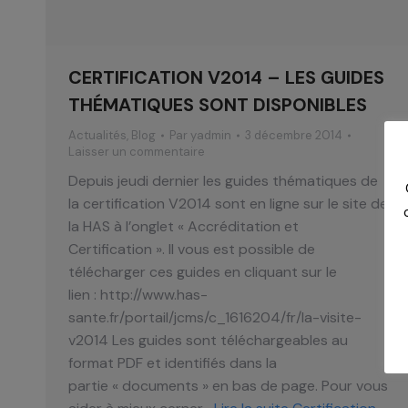
CERTIFICATION V2014 – LES GUIDES
THÉMATIQUES SONT DISPONIBLES
Actualités
,
Blog
Par
yadmin
3 décembre 2014
Laisser un commentaire
Depuis jeudi dernier les guides thématiques de
la certification V2014 sont en ligne sur le site de
la HAS à l’onglet « Accréditation et
Certification ». Il vous est possible de
télécharger ces guides en cliquant sur le
lien : http://www.has-
sante.fr/portail/jcms/c_1616204/fr/la-visite-
v2014 Les guides sont téléchargeables au
format PDF et identifiés dans la
partie « documents » en bas de page. Pour vous