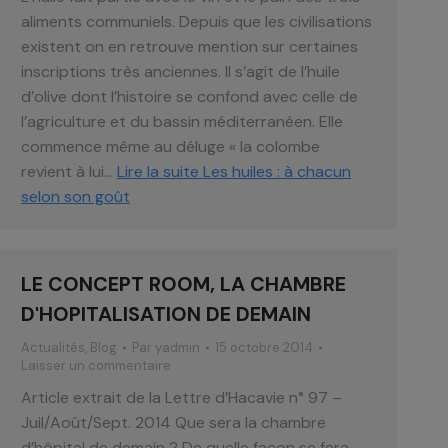
aliments communiels. Depuis que les civilisations
existent on en retrouve mention sur certaines
inscriptions très anciennes. Il s’agit de l’huile
d’olive dont l’histoire se confond avec celle de
l’agriculture et du bassin méditerranéen. Elle
commence même au déluge « la colombe
revient à lui…
Lire la suite
Les huiles : à chacun
selon son goût
LE CONCEPT ROOM, LA CHAMBRE
D'HOPITALISATION DE DEMAIN
Actualités
,
Blog
Par
yadmin
15 octobre 2014
Laisser un commentaire
Article extrait de la Lettre d’Hacavie n° 97 –
Juil/Août/Sept. 2014 Que sera la chambre
d’hôpital de demain ? De quelle façon se fera