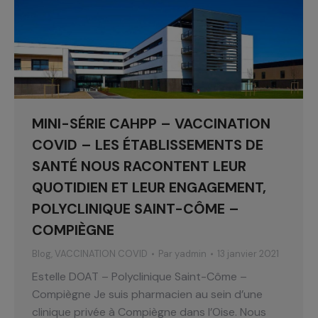
MINI-SÉRIE CAHPP – VACCINATION
COVID – LES ÉTABLISSEMENTS DE
SANTÉ NOUS RACONTENT LEUR
QUOTIDIEN ET LEUR ENGAGEMENT,
POLYCLINIQUE SAINT-CÔME –
COMPIÈGNE
Blog
,
VACCINATION COVID
Par
yadmin
13 janvier 2021
Estelle DOAT – Polyclinique Saint-Côme –
Compiègne Je suis pharmacien au sein d’une
clinique privée à Compiègne dans l’Oise. Nous