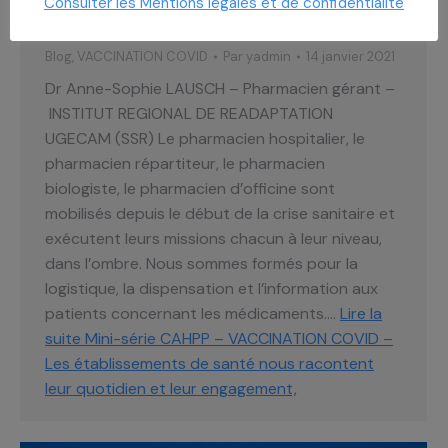
Consulter les Mentions légales et de confidentialité
QUOTIDIEN ET LEUR ENGAGEMENT,
Blog
,
VACCINATION COVID
Par
yadmin
14 janvier 2021
Dr Anne-Sophie LAUSCH – Pharmacien gérant –
INSTITUT REGIONAL DE READAPTATION
UGECAM (SSR) Le pharmacien hospitalier, le
pharmacien répartiteur, le pharmacien
biologiste, le pharmacien d’officine sont
mobilisés depuis le début de la crise sanitaire et
exécutent leurs missions chacun à leur niveau,
dans l’ombre. Nous sommes formés pour la
logistique, la dispensation et l’information aux
patients concernant les médicaments.…
Lire la
suite
Mini-série CAHPP – VACCINATION COVID –
Les établissements de santé nous racontent
leur quotidien et leur engagement,