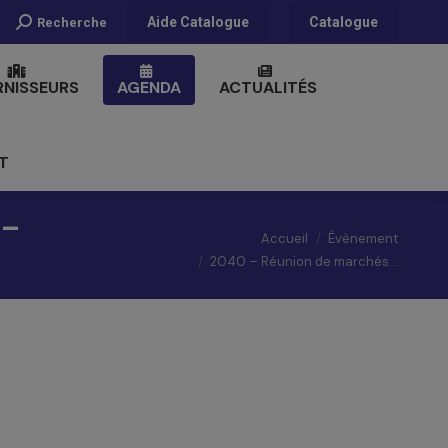
Recherche
Aide Catalogue
Catalogue
Recherche
:
RNISSEURS
AGENDA
ACTUALITÉS
T
 –
Vous êtes ici :
Accueil
Évènement
2040 – Réunion de marchés…