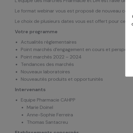
L’équipe des marchés Pharmacie et DM est ravie de vo
Le format webinar vous est proposé de nouveau cette
Le choix de plusieurs dates vous est offert pour ces 
Votre programme
Actualités réglementaires
Point marchés d’engagement en cours et perspect
Point marchés 2022 – 2024
Tendances des marchés
Nouveaux laboratoires
Nouveautés produits et opportunités
Intervenants
Equipe Pharmacie CAHPP
Marie Doinel
Anne-Sophie Ferreira
Thomas Santacreu
Etablissements concernés