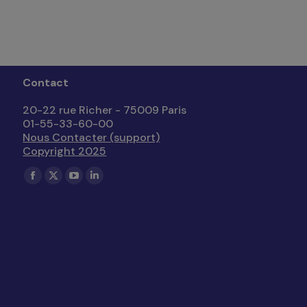
Contact
20-22 rue Richer - 75009 Paris
01-55-33-60-00
Nous Contacter (support)
Copyright 2025
Trouvez nous sur :
La
La
La
La
page
page
page
page
Facebook
X
YouTube
LinkedIn
s'ouvre
s'ouvre
s'ouvre
s'ouvre
dans
dans
dans
dans
une
une
une
une
nouvelle
nouvelle
nouvelle
nouvelle