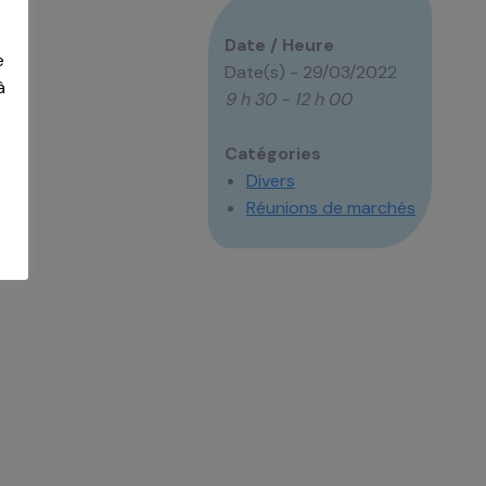
Date / Heure
e
Date(s) - 29/03/2022
à
9 h 30 - 12 h 00
Catégories
Divers
Réunions de marchés