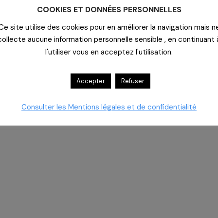
us convier à nos réunions annuelles de marché.
COOKIES ET DONNÉES PERSONNELLES
 année au vu du contexte sanitaire.
Ce site utilise des cookies pour en améliorer la navigation mais n
réunions DM/DMI.
collecte aucune information personnelle sensible , en continuant 
l'utiliser vous en acceptez l'utilisation.
ives
Accepter
Refuser
Consulter les Mentions légales et de confidentialité