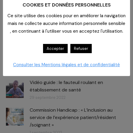
COOKIES ET DONNÉES PERSONNELLES
Une équipe commerciale de proximité à votre
écoute
Ce site utilise des cookies pour en améliorer la navigation
Des experts métier à votre service
mais ne collecte aucune information personnelle sensible
Des formations pour vos salariés partout en France.
, en continuant à l'utiliser vous en acceptez l'utilisation.
Actualités liées
Accepter
Refuser
Vidéo guide : Fauteuil roulant, le
positionnement
Consulter les Mentions légales et de confidentialité
15 novembre 2022
Vidéo guide : le fauteuil roulant en
établissement de santé
29 septembre 2022
Commission Handicap : « L’inclusion au
service de l’expérience patient/résident
/soignant »
1 septembre 2022