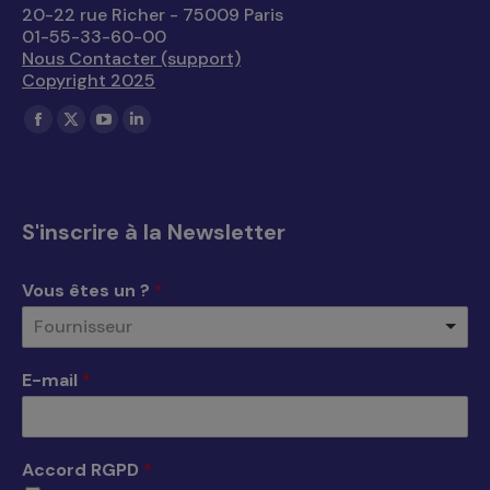
20-22 rue Richer - 75009 Paris
01-55-33-60-00
Nous Contacter (support)
Copyright 2025
Trouvez nous sur :
La
La
La
La
page
page
page
page
Facebook
X
YouTube
LinkedIn
s'ouvre
s'ouvre
s'ouvre
s'ouvre
S'inscrire à la Newsletter
dans
dans
dans
dans
une
une
une
une
Vous êtes un ?
*
nouvelle
nouvelle
nouvelle
nouvelle
Fournisseur
fenêtre
fenêtre
fenêtre
fenêtre
E-mail
*
Accord RGPD
*