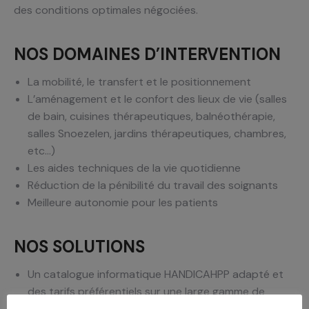
des conditions optimales négociées.
NOS DOMAINES D’INTERVENTION
La mobilité, le transfert et le positionnement
L’aménagement et le confort des lieux de vie (salles
de bain, cuisines thérapeutiques, balnéothérapie,
salles Snoezelen, jardins thérapeutiques, chambres,
etc…)
Les aides techniques de la vie quotidienne
Réduction de la pénibilité du travail des soignants
Meilleure autonomie pour les patients
NOS SOLUTIONS
Un catalogue informatique HANDICAHPP adapté et
des tarifs préférentiels sur une large gamme de
produits et de services