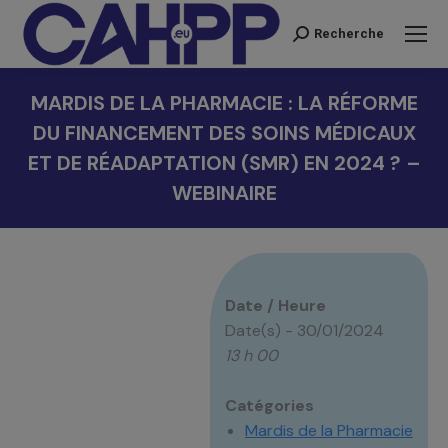
Recherche
Recherche
:
MARDIS DE LA PHARMACIE : LA RÉFORME
DU FINANCEMENT DES SOINS MÉDICAUX
ET DE RÉADAPTATION (SMR) EN 2024 ? –
WEBINAIRE
Vous êtes ici :
Date / Heure
Date(s) - 30/01/2024
13 h 00
Catégories
Mardis de la Pharmacie