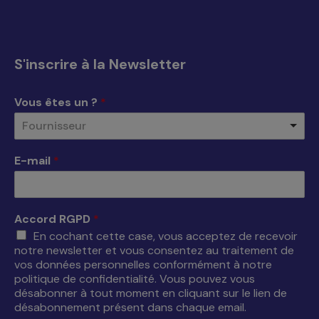
page
page
page
page
Facebook
X
YouTube
LinkedIn
s'ouvre
s'ouvre
s'ouvre
s'ouvre
S'inscrire à la Newsletter
dans
dans
dans
dans
une
une
une
une
Vous êtes un ?
*
nouvelle
nouvelle
nouvelle
nouvelle
Fournisseur
fenêtre
fenêtre
fenêtre
fenêtre
E-mail
*
Accord RGPD
*
En cochant cette case, vous acceptez de recevoir
notre newsletter et vous consentez au traitement de
vos données personnelles conformément à notre
politique de confidentialité. Vous pouvez vous
désabonner à tout moment en cliquant sur le lien de
désabonnement présent dans chaque email.