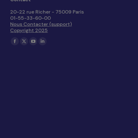
20-22 rue Richer - 75009 Paris
01-55-33-60-00
Nous Contacter (support)
Copyright 2025
Trouvez nous sur :
La
La
La
La
page
page
page
page
Facebook
X
YouTube
LinkedIn
s'ouvre
s'ouvre
s'ouvre
s'ouvre
dans
dans
dans
dans
une
une
une
une
nouvelle
nouvelle
nouvelle
nouvelle
fenêtre
fenêtre
fenêtre
fenêtre