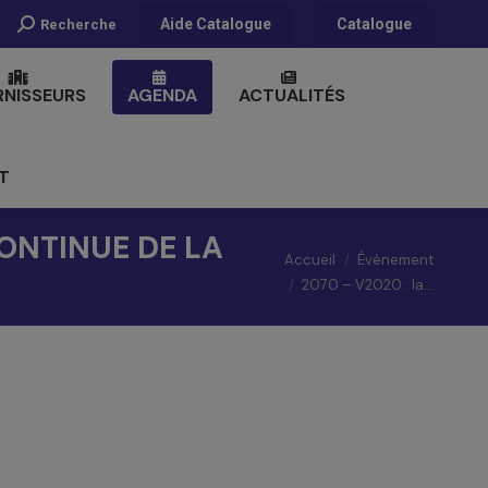
Recherche
Aide Catalogue
Catalogue
Recherche
:
RNISSEURS
AGENDA
ACTUALITÉS
T
CONTINUE DE LA
Vous êtes ici :
Accueil
Évènement
2070 – V2020 : la…