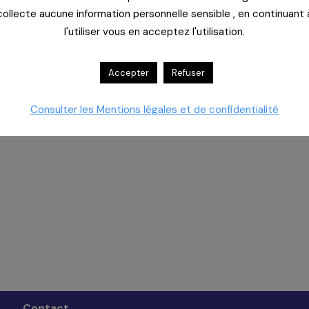
collecte aucune information personnelle sensible , en continuant 
 accompagne et vous aide à comprendre
l'utiliser vous en acceptez l'utilisation.
.
Accepter
Refuser
oins liés à l’IFAQ.
Consulter les Mentions légales et de confidentialité
Contact