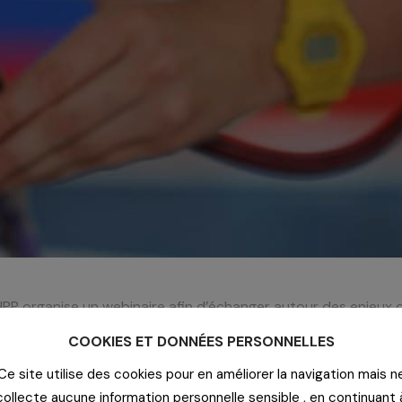
PP organise un webinaire afin d’échanger autour des enjeux 
ssements vétérinaires. Ce sera l’occasion de partager vos poi
COOKIES ET DONNÉES PERSONNELLES
Ce site utilise des cookies pour en améliorer la navigation mais n
 Achats Responsables Vétérinaires
le 23 juin à l’école nationa
collecte aucune information personnelle sensible , en continuant 