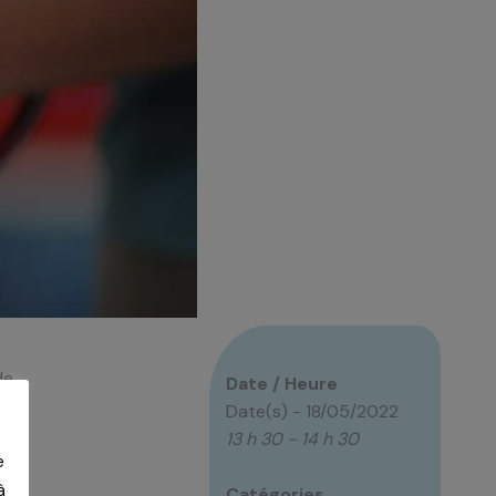
de
Date / Heure
nts
Date(s) - 18/05/2022
13 h 30 - 14 h 30
e
le
à
Catégories