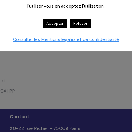
vos besoins et attentes compte tenu des activités de CAHPP
l'utiliser vous en acceptez l'utilisation.
vice pour les vétérinaires.
Accepter
Refuser
Consulter les Mentions légales et de confidentialité
ent
e CAHPP
Contact
20-22 rue Richer - 75009 Paris