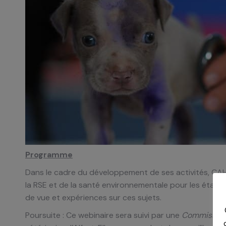
Programme
Dans le cadre du développement de ses activités, CAH
la RSE et de la santé environnementale pour les établi
de vue et expériences sur ces sujets.
Poursuite : Ce webinaire sera suivi par une
Commission