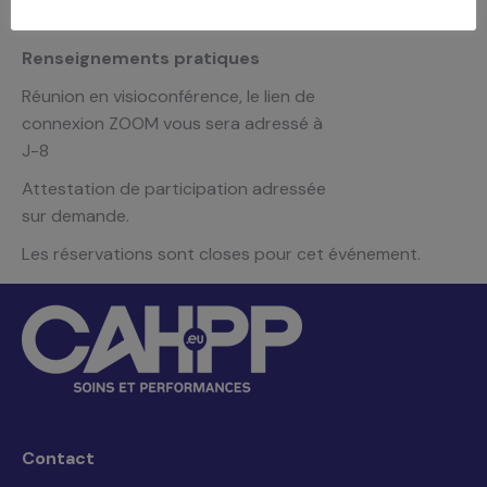
CAHPP
Renseignements pratiques
Réunion en visioconférence, le lien de
connexion ZOOM vous sera adressé à
J-8
Attestation de participation adressée
sur demande.
Les réservations sont closes pour cet événement.
Contact