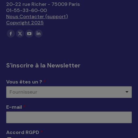
20-22 rue Richer - 75009 Paris
01-55-33-60-00
Nous Contacter (support)
Copyright 2025
Trouvez nous sur :
La
La
La
La
page
page
page
page
Facebook
X
YouTube
LinkedIn
s'ouvre
s'ouvre
s'ouvre
s'ouvre
S'inscrire à la Newsletter
dans
dans
dans
dans
une
une
une
une
Vous êtes un ?
*
nouvelle
nouvelle
nouvelle
nouvelle
Fournisseur
fenêtre
fenêtre
fenêtre
fenêtre
E-mail
*
Accord RGPD
*