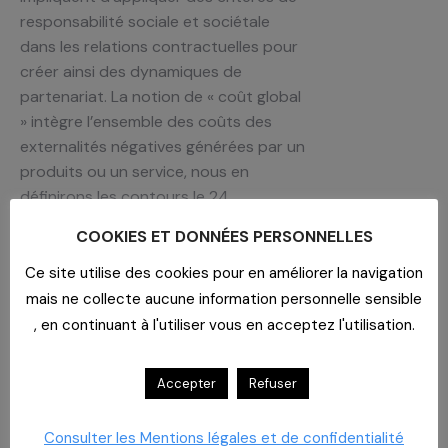
responsabilité sociale et sociétale
dans les relations contractuelles pour
créer ainsi des dynamiques de
partenariat. La notion de « coût global
» intègre l’ensemble des coûts des
externalités négatives générées par un
produits ou un service, nous en
définirons les contours le 24
novembre.
COOKIES ET DONNÉES PERSONNELLES
Intervenants
Ce site utilise des cookies pour en améliorer la navigation
Olivier Toma, Fondateur Primum Non
mais ne collecte aucune information personnelle sensible
Nocere
, en continuant à l'utiliser vous en acceptez l'utilisation.
Isabelle Hamelin, Directrice
Développement et Communication
Accepter
Refuser
CAHPP
Paul Boucherie, Chargé RSE,
Consulter les Mentions légales et de confidentialité
Développement Durable & Qualité