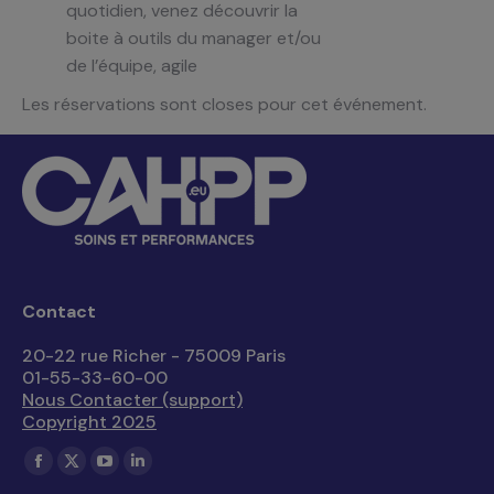
quotidien, venez découvrir la
boite à outils du manager et/ou
de l’équipe, agile
Les réservations sont closes pour cet événement.
Contact
20-22 rue Richer - 75009 Paris
01-55-33-60-00
Nous Contacter (support)
Copyright 2025
Trouvez nous sur :
La
La
La
La