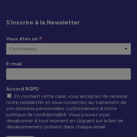
page
page
page
page
Facebook
X
YouTube
LinkedIn
s'ouvre
s'ouvre
s'ouvre
s'ouvre
S'inscrire à la Newsletter
dans
dans
dans
dans
une
une
une
une
Vous êtes un ?
*
nouvelle
nouvelle
nouvelle
nouvelle
Fournisseur
fenêtre
fenêtre
fenêtre
fenêtre
E-mail
*
Accord RGPD
*
En cochant cette case, vous acceptez de recevoir
notre newsletter et vous consentez au traitement de
vos données personnelles conformément à notre
politique de confidentialité. Vous pouvez vous
désabonner à tout moment en cliquant sur le lien de
désabonnement présent dans chaque email.