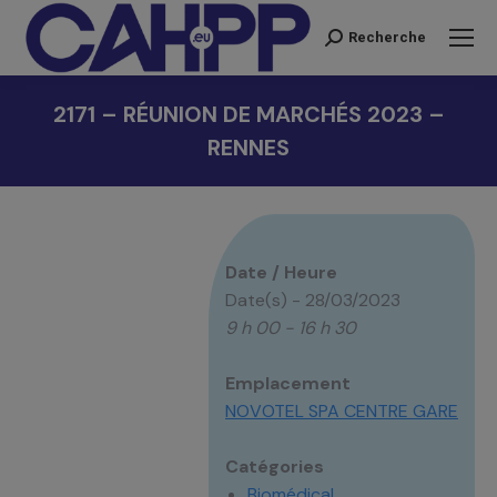
Recherche
Recherche
:
2171 – RÉUNION DE MARCHÉS 2023 –
RENNES
Vous êtes ici :
Date / Heure
Date(s) - 28/03/2023
9 h 00 - 16 h 30
Emplacement
NOVOTEL SPA CENTRE GARE
Catégories
Biomédical