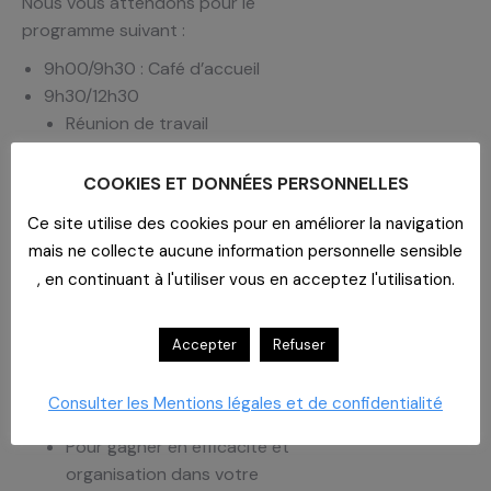
Nous vous attendons pour le
programme suivant :
9h00/9h30 : Café d’accueil
9h30/12h30
Réunion de travail
Actualités Médicaments et DM à
mi-période de marché (2022 –
COOKIES ET DONNÉES PERSONNELLES
2024)
Ce site utilise des cookies pour en améliorer la navigation
Marché Hygiène 2023 – 2026
mais ne collecte aucune information personnelle sensible
Echanges
, en continuant à l'utiliser vous en acceptez l'utilisation.
12h30/14h00
Déjeuner offert
Accepter
Refuser
14h00/16h30
Tania LETSIS – Charles Hannotte
Consulter les Mentions légales et de confidentialité
– Innovation & Transformation
Pour gagner en efficacité et
organisation dans votre