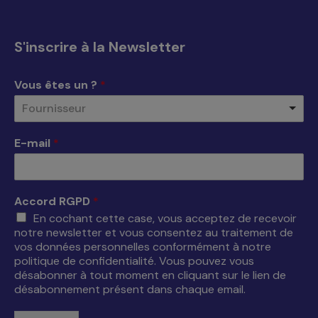
Facebook
X
YouTube
LinkedIn
s'ouvre
s'ouvre
s'ouvre
s'ouvre
S'inscrire à la Newsletter
dans
dans
dans
dans
une
une
une
une
Vous êtes un ?
*
nouvelle
nouvelle
nouvelle
nouvelle
Fournisseur
fenêtre
fenêtre
fenêtre
fenêtre
E-mail
*
Accord RGPD
*
En cochant cette case, vous acceptez de recevoir
notre newsletter et vous consentez au traitement de
vos données personnelles conformément à notre
politique de confidentialité. Vous pouvez vous
désabonner à tout moment en cliquant sur le lien de
désabonnement présent dans chaque email.