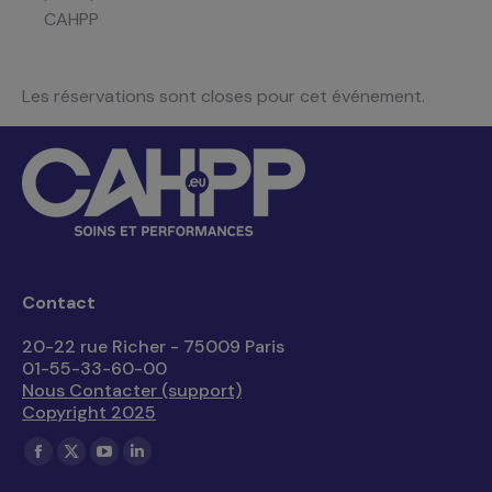
CAHPP
Les réservations sont closes pour cet événement.
Contact
20-22 rue Richer - 75009 Paris
01-55-33-60-00
Nous Contacter (support)
Copyright 2025
Trouvez nous sur :
La
La
La
La
page
page
page
page