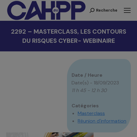
Recherche
Recherche
:
2292 – MASTERCLASS, LES CONTOURS
DU RISQUES CYBER- WEBINAIRE
Vous êtes ici :
Date / Heure
Date(s) - 18/09/2023
11 h 45 - 12 h 30
Catégories
Masterclass
Réunion d'information