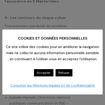
l’assurance en 5 Masterclass
5- Les contours du risque cyber
Pransomware, paralysie du système,
hacker, RGPD, données patients, e-
réputation, piratage, webcam,
COOKIES ET DONNÉES PERSONNELLES
surveillance, logiciel malveillant, virus,
Ce site utilise des cookies pour en améliorer la navigation
faille
mais ne collecte aucune information personnelle sensible
, en continuant à l'utiliser vous en acceptez l'utilisation.
Intervenants
Accepter
Refuser
Chargé d’affaires- Yvelin, Lionel
Arnaud
Responsable gestion sinistre,
Consulter les Mentions légales et de confidentialité
William Kraft
Isabelle Hamelin, Directrice relations
publiques communication et RSE –