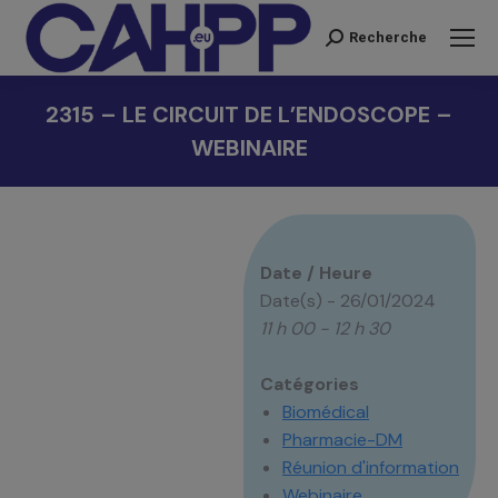
Recherche
Recherche
:
2315 – LE CIRCUIT DE L’ENDOSCOPE –
WEBINAIRE
Vous êtes ici :
Date / Heure
Date(s) - 26/01/2024
11 h 00 - 12 h 30
Catégories
Biomédical
Pharmacie-DM
Réunion d'information
Webinaire