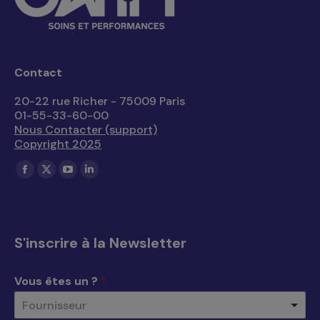
Contact
20-22 rue Richer - 75009 Paris
01-55-33-60-00
Nous Contacter (support)
Copyright 2025
Trouvez nous sur :
La
La
La
La
page
page
page
page
Facebook
X
YouTube
LinkedIn
s'ouvre
s'ouvre
s'ouvre
s'ouvre
S'inscrire à la Newsletter
dans
dans
dans
dans
une
une
une
une
Vous êtes un ?
*
nouvelle
nouvelle
nouvelle
nouvelle
Fournisseur
fenêtre
fenêtre
fenêtre
fenêtre