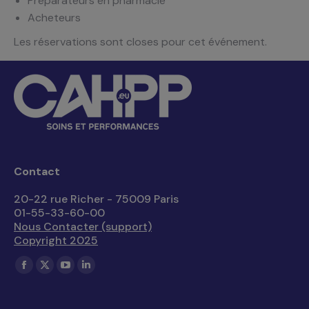
Préparateurs en pharmacie
Acheteurs
Les réservations sont closes pour cet événement.
Contact
20-22 rue Richer - 75009 Paris
01-55-33-60-00
Nous Contacter (support)
Copyright 2025
Trouvez nous sur :
La
La
La
La
page
page
page
page
Facebook
X
YouTube
LinkedIn