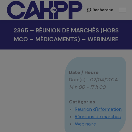
Recherche
Recherche
:
2365 – RÉUNION DE MARCHÉS (HORS
MCO – MÉDICAMENTS) – WEBINAIRE
Vous êtes ici :
Date / Heure
Date(s) - 02/04/2024
14 h 00 - 17 h 00
Catégories
Réunion d'information
Réunions de marchés
Webinaire