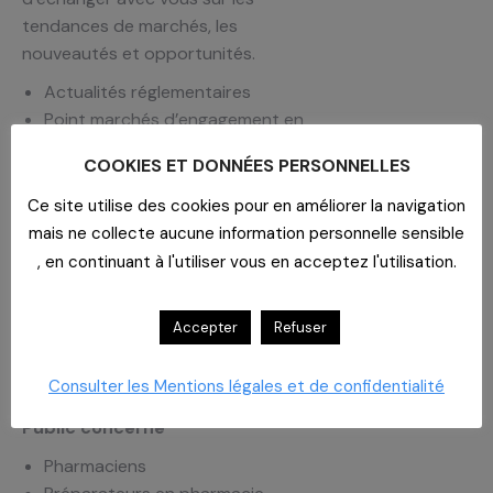
tendances de marchés, les
nouveautés et opportunités.
Actualités réglementaires
Point marchés d’engagement en
cours et perspectives
COOKIES ET DONNÉES PERSONNELLES
Point marchés
Tendances des marchés
Ce site utilise des cookies pour en améliorer la navigation
Nouveaux laboratoires
mais ne collecte aucune information personnelle sensible
Nouveautés produits et
, en continuant à l'utiliser vous en acceptez l'utilisation.
opportunités
Intervenants CAHPP
Accepter
Refuser
Violaine Fajolle
Consulter les Mentions légales et de confidentialité
Thomas Santacre
Public concerné
Pharmaciens