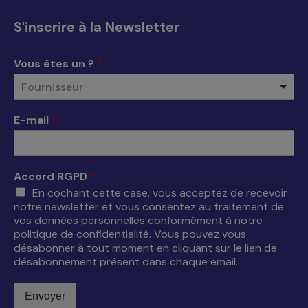
s'ouvre
s'ouvre
s'ouvre
s'ouvre
S'inscrire à la Newsletter
dans
dans
dans
dans
une
une
une
une
Vous êtes un ?
*
nouvelle
nouvelle
nouvelle
nouvelle
Fournisseur
fenêtre
fenêtre
fenêtre
fenêtre
E-mail
*
Accord RGPD
*
En cochant cette case, vous acceptez de recevoir
notre newsletter et vous consentez au traitement de
vos données personnelles conformément à notre
politique de confidentialité. Vous pouvez vous
désabonner à tout moment en cliquant sur le lien de
désabonnement présent dans chaque email.
Envoyer