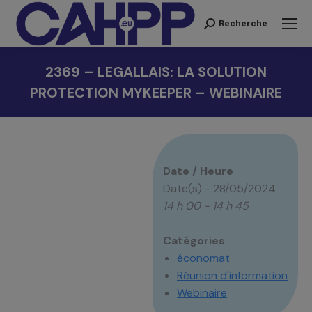
Recherche
Recherche
:
2369 – LEGALLAIS: LA SOLUTION
PROTECTION MYKEEPER – WEBINAIRE
Vous êtes ici :
Date / Heure
Date(s) - 28/05/2024
14 h 00 - 14 h 45
Catégories
économat
Réunion d'information
Webinaire