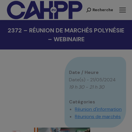
Recherche
Recherche
:
2372 – RÉUNION DE MARCHÉS POLYNÉSIE
– WEBINAIRE
Vous êtes ici :
Date / Heure
Date(s) - 21/05/2024
19 h 30 - 21 h 30
Catégories
Réunion d'information
Réunions de marchés