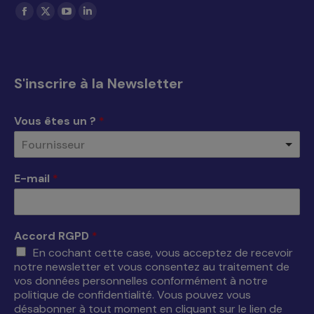
Trouvez nous sur :
La
La
La
La
page
page
page
page
Facebook
X
YouTube
LinkedIn
s'ouvre
s'ouvre
s'ouvre
s'ouvre
S'inscrire à la Newsletter
dans
dans
dans
dans
une
une
une
une
Vous êtes un ?
*
nouvelle
nouvelle
nouvelle
nouvelle
Fournisseur
fenêtre
fenêtre
fenêtre
fenêtre
E-mail
*
Accord RGPD
*
En cochant cette case, vous acceptez de recevoir
notre newsletter et vous consentez au traitement de
vos données personnelles conformément à notre
politique de confidentialité. Vous pouvez vous
désabonner à tout moment en cliquant sur le lien de