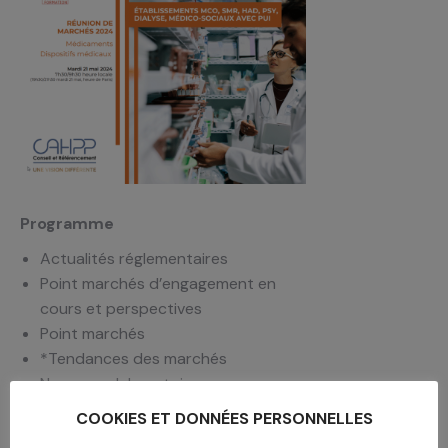
Programme
Actualités réglementaires
Point marchés d’engagement en
cours et perspectives
Point marchés
*Tendances des marchés
Nouveaux laboratoires
Nouveautés produits et
COOKIES ET DONNÉES PERSONNELLES
opportunités