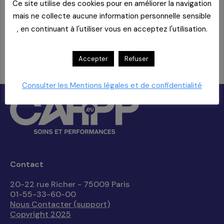
Ce site utilise des cookies pour en améliorer la navigation
Intervenants
mais ne collecte aucune information personnelle sensible
Anne Desaint
, en continuant à l'utiliser vous en acceptez l'utilisation.
Violaine Fajolle
Thomas Santacreu
Accepter
Refuser
Les réservations sont closes pour cet événement.
Consulter les Mentions légales et de confidentialité
Contact
20-22 rue Richer - 75009 Paris
01-55-33-60-00
Nous Contacter (support)
Copyright 2025