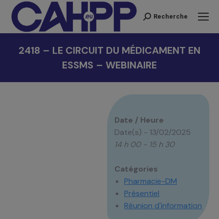
Recherche
Recherche
:
2418 – LE CIRCUIT DU MÉDICAMENT EN
ESSMS – WEBINAIRE
Vous êtes ici :
Date / Heure
Date(s) - 13/02/2025
14 h 00 - 15 h 30
Catégories
Pharmacie-DM
Présentiel
Réunion d'information