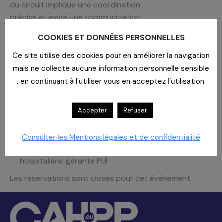
du circuit implique une coordination
précise et exige une communication
fluide entre les professionnels de
COOKIES ET DONNÉES PERSONNELLES
santé pour prévenir les erreurs.
Ce site utilise des cookies pour en améliorer la navigation
La sécurisation du circuit du
mais ne collecte aucune information personnelle sensible
médicament est un critère impératif
, en continuant à l'utiliser vous en acceptez l'utilisation.
du nouveau dispositif d’évaluation HAS
des ESSMS.
Accepter
Refuser
INTERVENANTE
Consulter les Mentions légales et de confidentialité
Shahrzad PETIT, pharmacienne
hospitalière, gérante PUI
Les réservations sont closes pour cet événement.