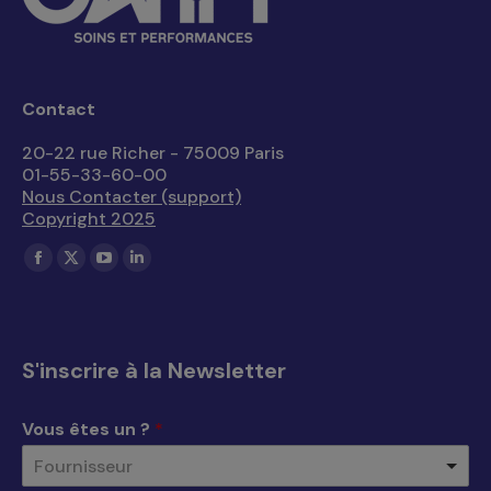
Contact
20-22 rue Richer - 75009 Paris
01-55-33-60-00
Nous Contacter (support)
Copyright 2025
Trouvez nous sur :
La
La
La
La
page
page
page
page
Facebook
X
YouTube
LinkedIn
s'ouvre
s'ouvre
s'ouvre
s'ouvre
S'inscrire à la Newsletter
dans
dans
dans
dans
une
une
une
une
Vous êtes un ?
*
nouvelle
nouvelle
nouvelle
nouvelle
Fournisseur
fenêtre
fenêtre
fenêtre
fenêtre