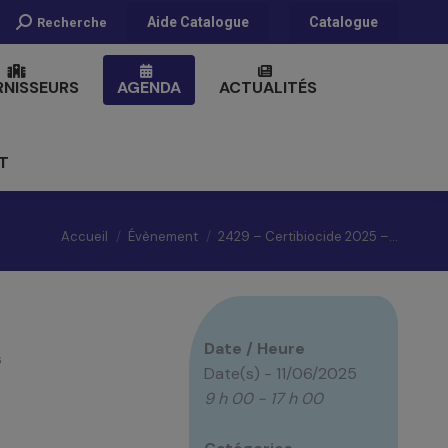
Recherche
Aide Catalogue
Catalogue
Recherche
:
RNISSEURS
AGENDA
ACTUALITÉS
T
Vous êtes ici :
Accueil
Évènement
2429 – Certibiocide 2025 –…
Date / Heure
s
Date(s) - 11/06/2025
9 h 00 - 17 h 00