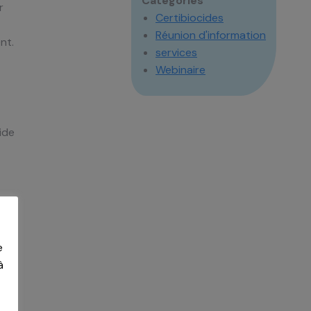
Catégories
r
Certibiocides
Réunion d'information
nt.
services
Webinaire
ide
.
e
n
à
t.
à