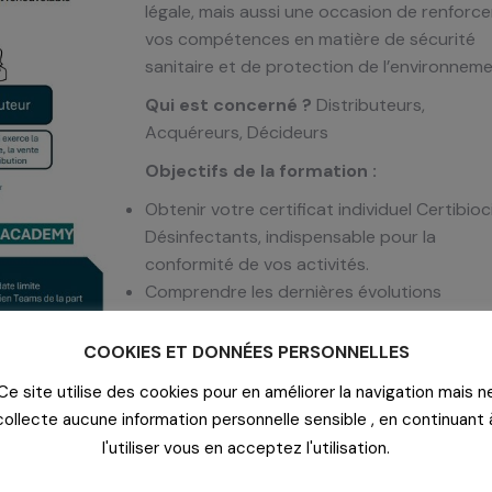
légale, mais aussi une occasion de renforce
vos compétences en matière de sécurité
sanitaire et de protection de l’environneme
Qui est concerné ?
Distributeurs,
Acquéreurs, Décideurs
Objectifs de la formation :
Obtenir votre certificat individuel Certibioc
Désinfectants, indispensable pour la
conformité de vos activités.
Comprendre les dernières évolutions
réglementaires sur l’utilisation des biocides
Explorer des méthodes alternatives aux
COOKIES ET DONNÉES PERSONNELLES
produits désinfectants biocides.
Ce site utilise des cookies pour en améliorer la navigation mais n
Mettre en place des mesures de préventio
collecte aucune information personnelle sensible , en continuant 
des risques pour la santé et l’environnemen
l'utiliser vous en acceptez l'utilisation.
Flexibilité de la formation – Accessible 