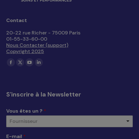
Contact
20-22 rue Richer - 75009 Paris
01-55-33-60-00
Nous Contacter (support)
Copyright 2025
Trouvez nous sur :
La
La
La
La
page
page
page
page
Facebook
X
YouTube
LinkedIn
s'ouvre
s'ouvre
s'ouvre
s'ouvre
S'inscrire à la Newsletter
dans
dans
dans
dans
une
une
une
une
Vous êtes un ?
*
nouvelle
nouvelle
nouvelle
nouvelle
Fournisseur
fenêtre
fenêtre
fenêtre
fenêtre
E-mail
*