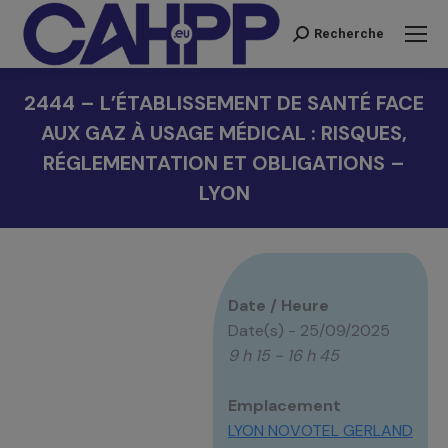
Recherche
Recherche
:
2444 – L’ÉTABLISSEMENT DE SANTÉ FACE
AUX GAZ À USAGE MÉDICAL : RISQUES,
RÉGLEMENTATION ET OBLIGATIONS –
LYON
Vous êtes ici :
Date / Heure
Date(s) - 25/09/2025
9 h 15 - 16 h 45
Emplacement
LYON NOVOTEL GERLAND