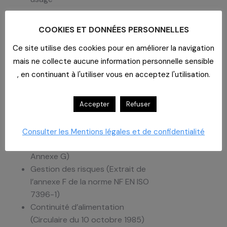
Gaz à usage médical distribués en
réseau
COOKIES ET DONNÉES PERSONNELLES
Commission Locale de
Ce site utilise des cookies pour en améliorer la navigation
Surveillance des Gaz Médicaux
mais ne collecte aucune information personnelle sensible
Réception pharmaceutique
, en continuant à l'utiliser vous en acceptez l'utilisation.
Contrôle périodique des
stockages et installations
Accepter
Refuser
Cas des systèmes de production
sur site
Gestion opérationnelle et
Consulter les Mentions légales et de confidentialité
gestion des risques (Annexe F et
Annexe G)
Gestion des risques (Extrait de
l’annexe F de la norme NF EN ISO
7396-1)
Continuité d’alimentation
(Circulaire du 10 octobre 1985)