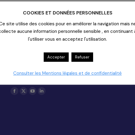
COOKIES ET DONNÉES PERSONNELLES
Ce site utilise des cookies pour en améliorer la navigation mais n
collecte aucune information personnelle sensible , en continuant 
l'utiliser vous en acceptez l'utilisation.
Contact
Accepter
Refuser
20-22 rue Richer - 75009 Paris
01-55-33-60-00
Consulter les Mentions légales et de confidentialité
Nous Contacter (support)
Copyright 2025
Trouvez nous sur :
La
La
La
La
page
page
page
page
Facebook
X
YouTube
LinkedIn
s'ouvre
s'ouvre
s'ouvre
s'ouvre
dans
dans
dans
dans
une
une
une
une