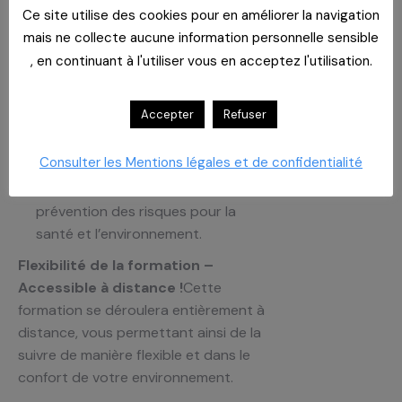
indispensable pour la conformité de
Ce site utilise des cookies pour en améliorer la navigation
vos activités.
mais ne collecte aucune information personnelle sensible
Comprendre les dernières
, en continuant à l'utiliser vous en acceptez l'utilisation.
évolutions réglementaires sur
l’utilisation des biocides.
Accepter
Refuser
Explorer des méthodes alternatives
aux produits désinfectants
Consulter les Mentions légales et de confidentialité
biocides.
Mettre en place des mesures de
prévention des risques pour la
santé et l’environnement.
Flexibilité de la formation –
Accessible à distance !
Cette
formation se déroulera entièrement à
distance, vous permettant ainsi de la
suivre de manière flexible et dans le
confort de votre environnement.