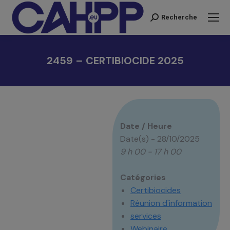
Recherche
Recherche
:
2459 – CERTIBIOCIDE 2025
Vous êtes ici :
Date / Heure
Date(s) - 28/10/2025
9 h 00 - 17 h 00
Catégories
Certibiocides
Réunion d'information
services
Webinaire