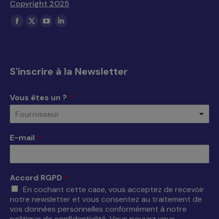
Copyright 2025
Trouvez nous sur :
La
La
La
La
page
page
page
page
Facebook
X
YouTube
LinkedIn
s'ouvre
s'ouvre
s'ouvre
s'ouvre
S'inscrire à la Newsletter
dans
dans
dans
dans
une
une
une
une
Vous êtes un ?
*
nouvelle
nouvelle
nouvelle
nouvelle
Fournisseur
fenêtre
fenêtre
fenêtre
fenêtre
E-mail
*
Accord RGPD
*
En cochant cette case, vous acceptez de recevoir
notre newsletter et vous consentez au traitement de
vos données personnelles conformément à notre
politique de confidentialité. Vous pouvez vous