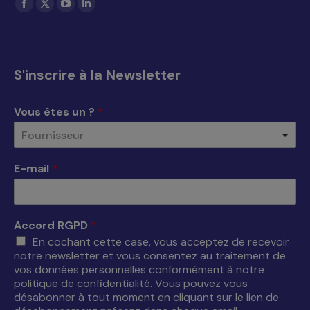
La
La
La
La
page
page
page
page
Facebook
X
YouTube
LinkedIn
s'ouvre
s'ouvre
s'ouvre
s'ouvre
S'inscrire à la Newsletter
dans
dans
dans
dans
une
une
une
une
Vous êtes un ?
*
nouvelle
nouvelle
nouvelle
nouvelle
Fournisseur
fenêtre
fenêtre
fenêtre
fenêtre
E-mail
*
Accord RGPD
*
En cochant cette case, vous acceptez de recevoir
notre newsletter et vous consentez au traitement de
vos données personnelles conformément à notre
politique de confidentialité. Vous pouvez vous
désabonner à tout moment en cliquant sur le lien de