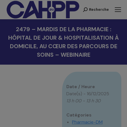
Recherche
Recherche
:
2479 – MARDIS DE LA PHARMACIE :
HÔPITAL DE JOUR & HOSPITALISATION À
DOMICILE, AU CŒUR DES PARCOURS DE
SOINS – WEBINAIRE
Vous êtes ici :
Date / Heure
Date(s) - 16/12/2025
13 h 00 - 13 h 30
Catégories
Pharmacie-DM