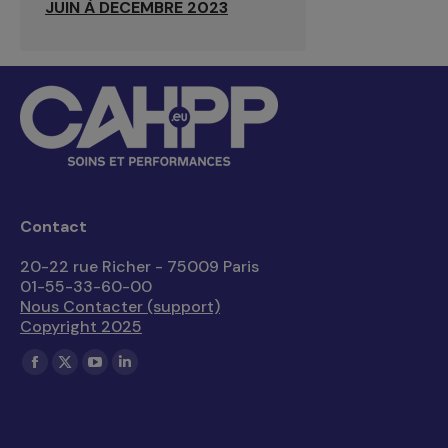
JUIN À DECEMBRE 2023
Contact
20-22 rue Richer - 75009 Paris
01-55-33-60-00
Nous Contacter (support)
Copyright 2025
Trouvez nous sur :
La
La
La
La
page
page
page
page
Facebook
X
YouTube
LinkedIn