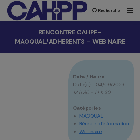
Recherche
Recherche
:
RENCONTRE CAHPP-
MAOQUAL/ADHERENTS – WEBINAIRE
Vous êtes ici :
Date / Heure
Date(s) - 04/09/2023
13 h 30 - 14 h 30
Catégories
MAOQUAL
Réunion d'information
Webinaire