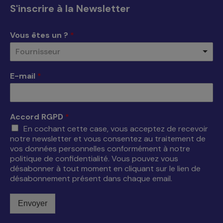
s'ouvre
s'ouvre
s'ouvre
s'ouvre
S'inscrire à la Newsletter
dans
dans
dans
dans
une
une
une
une
Vous êtes un ?
*
nouvelle
nouvelle
nouvelle
nouvelle
Fournisseur
fenêtre
fenêtre
fenêtre
fenêtre
E-mail
*
Accord RGPD
*
En cochant cette case, vous acceptez de recevoir
notre newsletter et vous consentez au traitement de
vos données personnelles conformément à notre
politique de confidentialité. Vous pouvez vous
désabonner à tout moment en cliquant sur le lien de
désabonnement présent dans chaque email.
Envoyer