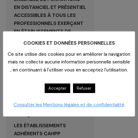
EN DISTANCIEL ET PRÉSENTIEL
ACCESSIBLES À TOUS LES
PROFESSIONNELS EXERÇANT
EN ÉTABLISSEMENTS DE
SANTÉ OU MÉDICO-SOCIAUX.
COOKIES ET DONNÉES PERSONNELLES
CERTIFIÉE QUALIOPI POUR
Ce site utilise des cookies pour en améliorer la navigation
SES ACTIONS DE FORMATION,
mais ne collecte aucune information personnelle sensible
LA SOCIÉTÉ MAOQUAL
, en continuant à l'utiliser vous en acceptez l'utilisation.
PROPOSE SELON VOS
BESOINS DES PRESTATIONS
Accepter
Refuser
D’AUDITS, DE CONSEILS ET DE
FORMATIONS EN FRANCE SUR
Consulter les Mentions légales et de confidentialité
TOUT LE TERRITOIRE
FRANÇAIS ET DROM COM.
LES ÉTABLISSEMENTS
ADHÉRENTS CAHPP