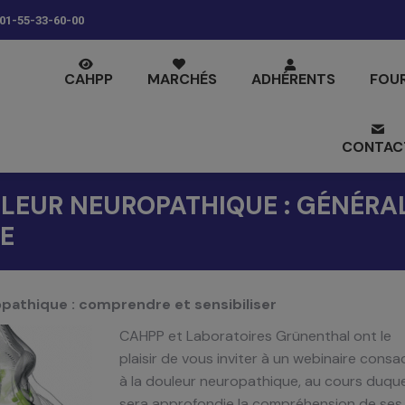
01-55-33-60-00
CAHPP
MARCHÉS
ADHÉRENTS
FOU
CONTAC
LEUR NEUROPATHIQUE : GÉNÉRAL
RE
pathique : comprendre et sensibiliser
CAHPP et Laboratoires Grünenthal ont le
plaisir de vous inviter à un webinaire consa
à la douleur neuropathique, au cours duque
sera approfondie la compréhension de ses