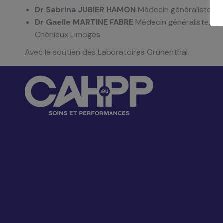
Dr Sabrina JUBIER HAMON
Médecin généraliste, sp
Dr Gaelle MARTINE FABRE
Médecin généraliste, spé
Chénieux Limoges
Avec le soutien des Laboratoires Grünenthal.