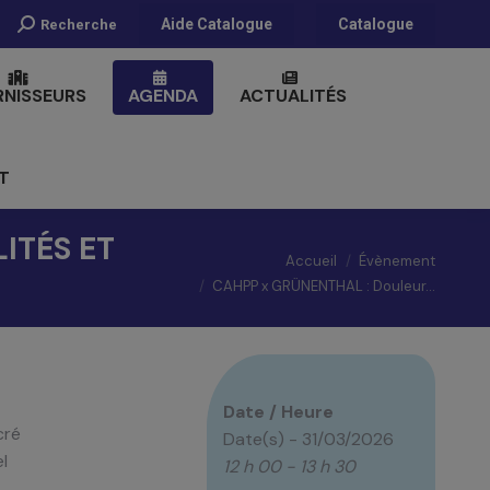
Recherche
Aide Catalogue
Catalogue
Recherche
:
RNISSEURS
AGENDA
ACTUALITÉS
T
ITÉS ET
Vous êtes ici :
Accueil
Évènement
CAHPP x GRÜNENTHAL : Douleur…
Date / Heure
cré
Date(s) - 31/03/2026
l
12 h 00 - 13 h 30