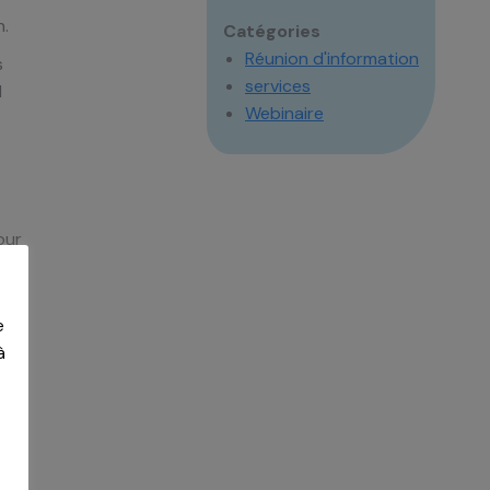
n.
Catégories
Réunion d'information
s
services
d
Webinaire
our
e
à
à ce