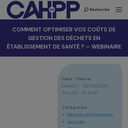
Recherche
Recherche
:
COMMENT OPTIMISER VOS COÛTS DE
GESTION DES DÉCHETS EN
ÉTABLISSEMENT DE SANTÉ ? – WEBINAIRE
Vous êtes ici :
Date / Heure
Date(s) - 23/04/2024
14 h 00 - 15 h 00
Catégories
Réunion d'information
services