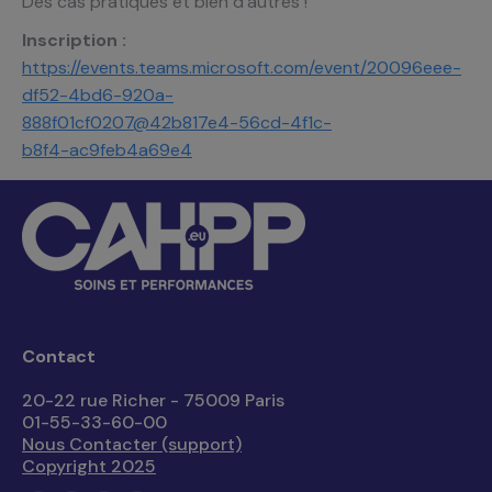
Des cas pratiques et bien d’autres !
Inscription :
https://events.teams.microsoft.com/event/20096eee-
df52-4bd6-920a-
888f01cf0207@42b817e4-56cd-4f1c-
b8f4-ac9feb4a69e4
Contact
20-22 rue Richer - 75009 Paris
01-55-33-60-00
Nous Contacter (support)
Copyright 2025