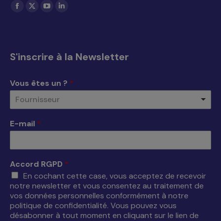
Trouvez nous sur :
La
La
La
La
page
page
page
page
Facebook
X
YouTube
LinkedIn
s'ouvre
s'ouvre
s'ouvre
s'ouvre
S'inscrire à la Newsletter
dans
dans
dans
dans
une
une
une
une
Vous êtes un ?
*
nouvelle
nouvelle
nouvelle
nouvelle
Fournisseur
fenêtre
fenêtre
fenêtre
fenêtre
E-mail
*
Accord RGPD
*
En cochant cette case, vous acceptez de recevoir
notre newsletter et vous consentez au traitement de
vos données personnelles conformément à notre
politique de confidentialité. Vous pouvez vous
désabonner à tout moment en cliquant sur le lien de