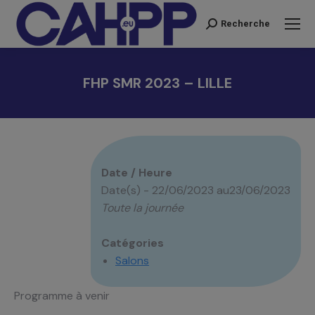
Recherche
Recherche
:
FHP SMR 2023 – LILLE
Vous êtes ici :
Date / Heure
Date(s) - 22/06/2023 au23/06/2023
Toute la journée
Catégories
Salons
Programme à venir