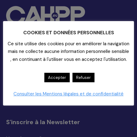
COOKIES ET DONNÉES PERSONNELLES
Ce site utilise des cookies pour en améliorer la navigation
Contact
mais ne collecte aucune information personnelle sensible
, en continuant à l'utiliser vous en acceptez l'utilisation.
20-22 rue Richer - 75009 Paris
01-55-33-60-00
Nous Contacter (support)
Accepter
Refuser
Copyright 2025
Trouvez nous sur :
La
La
La
La
Consulter les Mentions légales et de confidentialité
page
page
page
page
Facebook
X
YouTube
LinkedIn
s'ouvre
s'ouvre
s'ouvre
s'ouvre
S'inscrire à la Newsletter
dans
dans
dans
dans
une
une
une
une