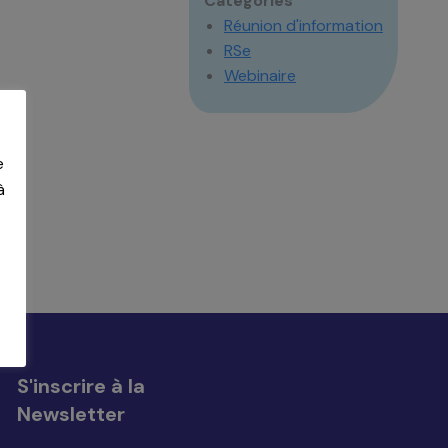
Catégories
Réunion d'information
RSe
Webinaire
e
à
tion
S'inscrire à la
Newsletter