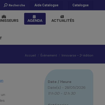
Recherche
Aide Catalogue
Catalogue
Recherche
:
RNISSEURS
AGENDA
ACTUALITÉS
T
Vous êtes ici :
Accueil
Évènement
Innovarse – 2ᵉ édition
on
Date / Heure
Date(s) - 28/05/2026
11 h 00 - 12 h 30
r un
des