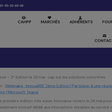
01-55-33-60-00
CAHPP
MARCHÉS
ADHÉRENTS
FOU
CONTAC
rse – 2ᵉ édition le 28 mai : cap sur les solutions concrètes
n :
Webinaire : InnovaRSE 2ème Edition | Participer à une réuni
ms | Microsoft Teams
 première édition très suivie, Innovarse revient le 28 mai pou
ebinaire exclusif dédié aux innovations durables au service 