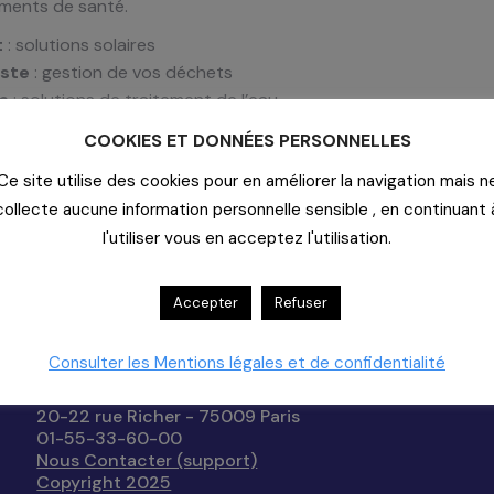
ements de santé.
t
: solutions solaires
ste
: gestion de vos déchets
m
: solutions de traitement de l’eau
gnalétique inclusive
COOKIES ET DONNÉES PERSONNELLES
v
: amélioration de la santé mentale des soignants
Ce site utilise des cookies pour en améliorer la navigation mais n
us
: économie circulaire des textiles
collecte aucune information personnelle sensible , en continuant 
l'utiliser vous en acceptez l'utilisation.
asion d’explorer des leviers concrets pour accélérer la transi
Accepter
Refuser
Consulter les Mentions légales et de confidentialité
Contact
20-22 rue Richer - 75009 Paris
01-55-33-60-00
Nous Contacter (support)
Copyright 2025