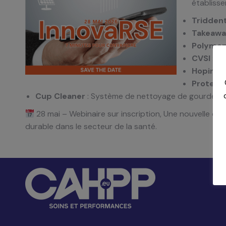
établiss
Tridden
Takeawa
Polyme
CVSI
: si
Hopinno
Protect
Cup Cleaner
: Système de nettoyage de gourde
28 mai – Webinaire sur inscription, Une nouvelle occ
durable dans le secteur de la santé.