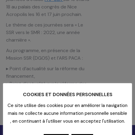
18 au palais des congrès de Nice
Acropolis les 16 et 17 juin prochain.
Le thème de ces journées sera « Le
SSR vers le SMR : 2022, une année
charnière ».
Au programme, en présence de la
Mission SSR (DGOS) et l’ARS PACA :
▸ Point d’actualité sur la réforme du
financement,
▸ Point d’actualité sur la réforme des
autorisations en SSR,
COOKIES ET DONNÉES PERSONNELLES
▸ et des Retours d’Expérience
Ce site utilise des cookies pour en améliorer la navigation
d’Établissements.
mais ne collecte aucune information personnelle sensible
https://lnkd.in/eyQBhB-7
, en continuant à l'utiliser vous en acceptez l'utilisation.