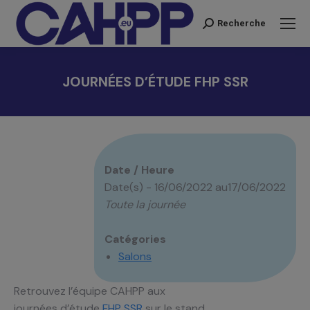
Recherche
Recherche
:
JOURNÉES D’ÉTUDE FHP SSR
Vous êtes ici :
Date / Heure
Date(s) - 16/06/2022 au17/06/2022
Toute la journée
Catégories
Salons
Retrouvez l’équipe CAHPP aux
journées d’étude
FHP SSR
sur le stand