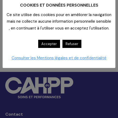
spécialité chirurgicale)
COOKIES ET DONNÉES PERSONNELLES
Intervenants
:
Ce site utilise des cookies pour en améliorer la navigation
Natacha Roy : Pharma.D – Global
mais ne collecte aucune information personnelle sensible
Médical Advisor PROVEPHARM
, en continuant à l'utiliser vous en acceptez l'utilisation.
Marie-Laurence Prudhomme, Grand
Compte PROVEPHARM
Accepter
Refuser
Thomas Santacrey, Pharmacien
Négociateur CAHPP
Consulter les Mentions légales et de confidentialité
Les réservations sont closes pour cet événement.
Contact