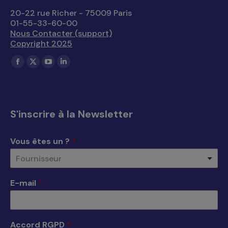
20-22 rue Richer - 75009 Paris
01-55-33-60-00
Nous Contacter (support)
Copyright 2025
Trouvez nous sur :
La
La
La
La
page
page
page
page
Facebook
X
YouTube
LinkedIn
s'ouvre
s'ouvre
s'ouvre
s'ouvre
S'inscrire à la Newsletter
dans
dans
dans
dans
une
une
une
une
Vous êtes un ?
*
nouvelle
nouvelle
nouvelle
nouvelle
Fournisseur
fenêtre
fenêtre
fenêtre
fenêtre
E-mail
*
Accord RGPD
*