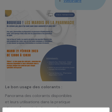
Webinaire
Le bon usage des colorants
:
Panorama des colorants disponibles
et leurs utilisations dans la pratique
clinique (vue générale pour chaque