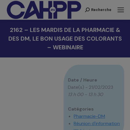
Recherche
Recherche
:
2162 – LES MARDIS DE LA PHARMACIE &
DES DM, LE BON USAGE DES COLORANTS
– WEBINAIRE
Vous êtes ici :
Date / Heure
Date(s) - 21/02/2023
13 h 00 - 13 h 30
Catégories
Pharmacie-DM
Réunion d'information