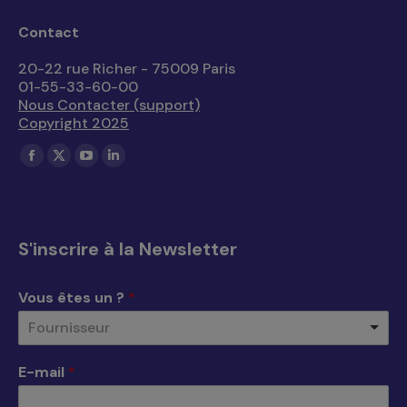
Contact
20-22 rue Richer - 75009 Paris
01-55-33-60-00
Nous Contacter (support)
Copyright 2025
Trouvez nous sur :
La
La
La
La
page
page
page
page
Facebook
X
YouTube
LinkedIn
s'ouvre
s'ouvre
s'ouvre
s'ouvre
S'inscrire à la Newsletter
dans
dans
dans
dans
une
une
une
une
Vous êtes un ?
*
nouvelle
nouvelle
nouvelle
nouvelle
Fournisseur
fenêtre
fenêtre
fenêtre
fenêtre
E-mail
*