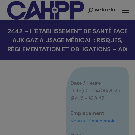
Recherche
Recherche
:
2442 – L’ÉTABLISSEMENT DE SANTÉ FACE
AUX GAZ À USAGE MÉDICAL : RISQUES,
RÉGLEMENTATION ET OBLIGATIONS – AIX
Vous êtes ici :
Date / Heure
Date(s) - 04/06/2025
9 h 15 - 16 h 45
Emplacement
Novotel Beaumanoir