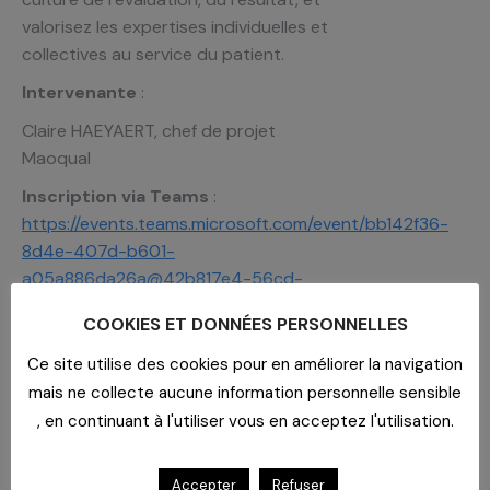
valorisez les expertises individuelles et
collectives au service du patient.
Intervenante
:
Claire HAEYAERT, chef de projet
Maoqual
Inscription via Teams
:
https://events.teams.microsoft.com/event/bb142f36-
8d4e-407d-b601-
a05a886da26a@42b817e4-56cd-
4f1c-b8f4-ac9feb4a69e4
COOKIES ET DONNÉES PERSONNELLES
En savoir plus
: Ce webinaire est une
Ce site utilise des cookies pour en améliorer la navigation
introduction pouvant être complétée
mais ne collecte aucune information personnelle sensible
par les formations suivantes :
, en continuant à l'utiliser vous en acceptez l'utilisation.
Du pilotage de la qualité vers un
management par la qualité 14/10
Accepter
Refuser