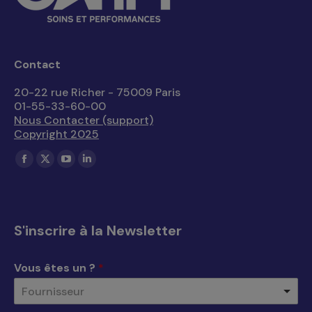
Contact
20-22 rue Richer - 75009 Paris
01-55-33-60-00
Nous Contacter (support)
Copyright 2025
Trouvez nous sur :
La
La
La
La
page
page
page
page
Facebook
X
YouTube
LinkedIn
s'ouvre
s'ouvre
s'ouvre
s'ouvre
S'inscrire à la Newsletter
dans
dans
dans
dans
une
une
une
une
Vous êtes un ?
*
nouvelle
nouvelle
nouvelle
nouvelle
Fournisseur
fenêtre
fenêtre
fenêtre
fenêtre