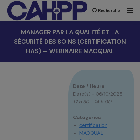
Recherche
Recherche
:
MANAGER PAR LA QUALITÉ ET LA
SÉCURITÉ DES SOINS (CERTIFICATION
HAS) – WEBINAIRE MAOQUAL
Vous êtes ici :
Date / Heure
Date(s) - 06/10/2025
12 h 30 - 14 h 00
Catégories
certification
MAOQUAL