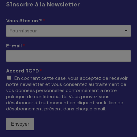
S'inscrire à la Newsletter
dans
dans
dans
dans
une
une
une
une
Vous êtes un ?
*
nouvelle
nouvelle
nouvelle
nouvelle
Fournisseur
fenêtre
fenêtre
fenêtre
fenêtre
E-mail
*
Accord RGPD
*
En cochant cette case, vous acceptez de recevoir
notre newsletter et vous consentez au traitement de
vos données personnelles conformément à notre
politique de confidentialité. Vous pouvez vous
désabonner à tout moment en cliquant sur le lien de
désabonnement présent dans chaque email.
Envoyer