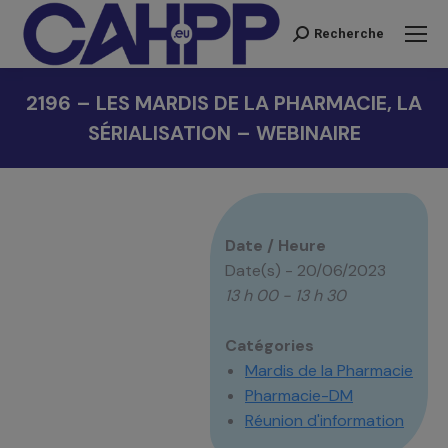
Recherche
Recherche
:
2196 – LES MARDIS DE LA PHARMACIE, LA
SÉRIALISATION – WEBINAIRE
Vous êtes ici :
Date / Heure
Date(s) - 20/06/2023
13 h 00 - 13 h 30
Catégories
Mardis de la Pharmacie
Pharmacie-DM
Réunion d'information