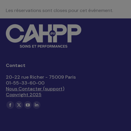
Les réservations sont closes pour cet événement.
Contact
20-22 rue Richer - 75009 Paris
01-55-33-60-00
Nous Contacter (support)
Copyright 2025
Trouvez nous sur :
La
La
La
La
page
page
page
page
Facebook
X
YouTube
LinkedIn
s'ouvre
s'ouvre
s'ouvre
s'ouvre