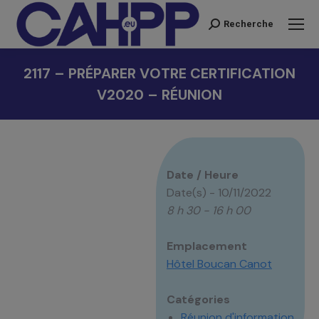
Recherche
Recherche
:
2117 – PRÉPARER VOTRE CERTIFICATION
V2020 – RÉUNION
Vous êtes ici :
Date / Heure
Date(s) - 10/11/2022
8 h 30 - 16 h 00
Emplacement
Hôtel Boucan Canot
Catégories
Réunion d'information