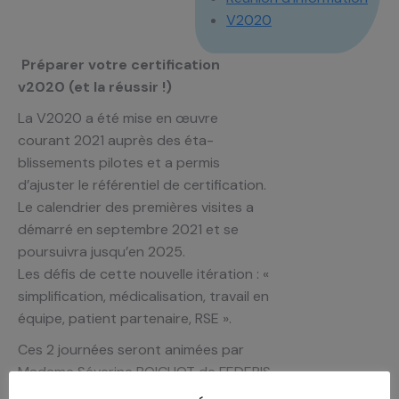
V2020
Préparer votre certification
v2020 (et la réussir !)
La V2020 a été mise en œuvre
courant 2021 auprès des éta­
blissements pilotes et a permis
d’ajuster le référentiel de certi­fication.
Le calendrier des premières visites a
démarré en septembre 2021 et se
poursuivra jusqu’en 2025.
Les défis de cette nouvelle itération : «
simplification, médicali­sation, travail en
équipe, patient partenaire, RSE ».
Ces 2 journées seront animées par
Madame Séverine BOICHOT de FEDERIS
SANTE.