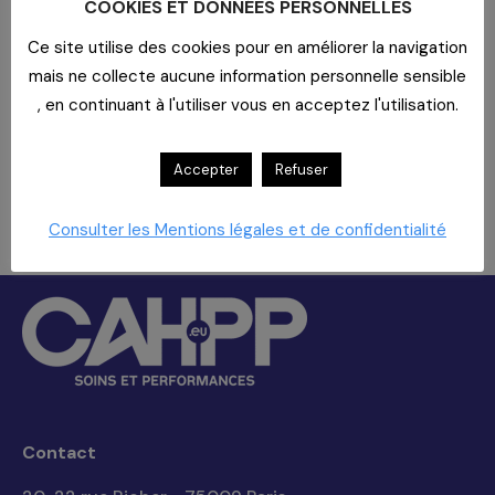
COOKIES ET DONNÉES PERSONNELLES
l’habilitation des organismes
Ce site utilise des cookies pour en améliorer la navigation
évaluateurs : qui, quoi, quand,
mais ne collecte aucune information personnelle sensible
comment ?
, en continuant à l'utiliser vous en acceptez l'utilisation.
Nous aurons le plaisir de vous inviter à
partager le déjeuner.
Accepter
Refuser
Télécharger votre programme, ici
Consulter les Mentions légales et de confidentialité
Les réservations sont closes pour cet événement.
Contact