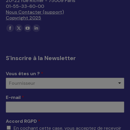
20-22 rue Richer - 75009 Paris
01-55-33-60-00
Nous Contacter (support)
Copyright 2025
Trouvez nous sur :
La
La
La
La
page
page
page
page
Facebook
X
YouTube
LinkedIn
s'ouvre
s'ouvre
s'ouvre
s'ouvre
S'inscrire à la Newsletter
dans
dans
dans
dans
une
une
une
une
Vous êtes un ?
*
nouvelle
nouvelle
nouvelle
nouvelle
Fournisseur
fenêtre
fenêtre
fenêtre
fenêtre
E-mail
*
Accord RGPD
*
En cochant cette case, vous acceptez de recevoir